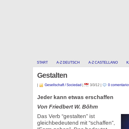
START
A-Z DEUTSCH
A-Z CASTELLANO
K
Gestalten
|
Gesellschaft / Sociedad
|
3/3/12
|
0 comentario
Jeder kann etwas erschaffen
Von Friedbert W. Böhm
Das Verb “gestalten” ist
gleichbedeutend mit “schaffen”,