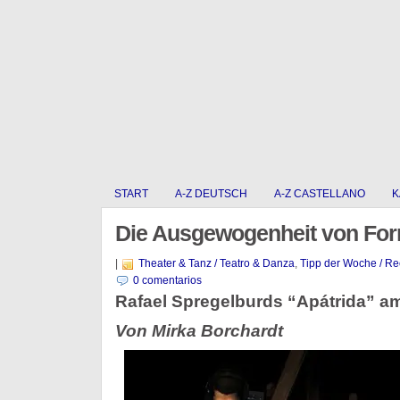
START
A-Z DEUTSCH
A-Z CASTELLANO
K
Die Ausgewogenheit von For
|
Theater & Tanz / Teatro & Danza
,
Tipp der Woche / R
0 comentarios
Rafael Spregelburds “Apátrida” am
Von Mirka Borchardt