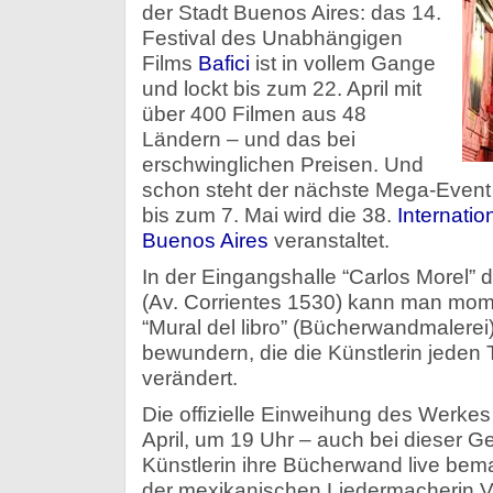
der Stadt Buenos Aires: das 14.
Festival des Unabhängigen
Films
Bafici
ist in vollem Gange
und lockt bis zum 22. April mit
über 400 Filmen aus 48
Ländern – und das bei
erschwinglichen Preisen. Und
schon steht der nächste Mega-Event v
bis zum 7. Mai wird die 38.
Internati
Buenos Aires
veranstaltet.
In der Eingangshalle “Carlos Morel” 
(Av. Corrientes 1530) kann man mome
“Mural del libro” (Bücherwandmalerei)
bewundern, die die Künstlerin jeden T
verändert.
Die offizielle Einweihung des Werkes
April, um 19 Uhr – auch bei dieser Ge
Künstlerin ihre Bücherwand live bema
der mexikanischen Liedermacherin V