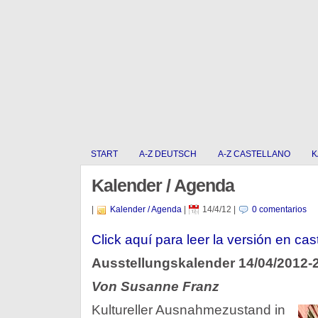
START
A-Z DEUTSCH
A-Z CASTELLANO
K
Kalender / Agenda
|
Kalender / Agenda
|
14/4/12
|
0 comentarios
Click aquí­ para leer la versión en cas
Ausstellungskalender 14/04/2012-
Von Susanne Franz
Kultureller Ausnahmezustand in