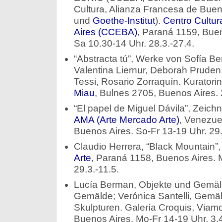
Cultura, Alianza Francesa de Bueno
und
Goethe-Institut
).
Centro Cultu
Aires (CCEBA)
, Paraná 1159, Buen
Sa 10.30-14 Uhr. 28.3.-27.4.
“Abstracta tú”, Werke von Sofía Be
Valentina Liernur, Deborah Pruden
Tessi, Rosario Zorraquín. Kuratori
Miau
, Bulnes 2705, Buenos Aires. 
“El papel de Miguel Dávila”, Zeic
AMA (Arte Mercado Arte)
, Venezue
Buenos Aires. So-Fr 13-19 Uhr. 29.
Claudio Herrera, “Black Mountain”
Arte
, Paraná 1158, Buenos Aires. 
29.3.-11.5.
Lucía Berman, Objekte und Gemäld
Gemälde; Verónica Santelli, Gemäld
Skulpturen. Galería Croquis, Viamo
Buenos Aires. Mo-Fr 14-19 Uhr. 3.4