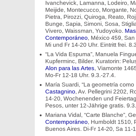
Ivanchevick, Lamanna, Lodeiro, M
Meijide, Montecucco, Morgante, Noé,
Pietra, Pirozzi, Quiroga, Reato, Ro
Bunge, Sapia, Simoni, Sosa, Stigli
Vivero, Waissman, Yudoyoko.
Maso
Contemporáneo
, México 459, San
Mi und Fr 14-20 Uhr. Eintritt frei. 8.
“La Vida Espuma”, Manuela Finguer
Kupferminc, Bilder. Kuratorin: Pel
Alon para las Artes
, Viamonte 1465
Mo-Fr 12-18 Uhr. 9.3.-27.4.
María Suardi, “La geometría como 
Castagnino
, Av. Pellegrini 2202, R
14-20, Wochenenden und Feiertage 
Pesos, unter 12-Jährige gratis. 9.3.
Mariana Vidal, “Carte Blanche”, G
Contemporáneo
, Humboldt 1510, 
Buenos Aires. Di-Fr 14-20, Sa 11-1