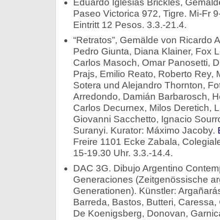
Eduardo Iglesias Brickles, Gemäld
Paseo Victorica 972, Tigre. Mi-Fr 
Eintritt 12 Pesos. 3.3.-21.4.
“Retratos”, Gemälde von Ricardo A
Pedro Giunta, Diana Klainer, Fox 
Carlos Masoch, Omar Panosetti, Di
Prajs, Emilio Reato, Roberto Rey, 
Sotera und Alejandro Thornton, Fo
Arredondo, Damián Barbarosch, He
Carlos Decurnex, Milos Deretich,
Giovanni Sacchetto, Ignacio Sourro
Suranyi. Kurator: Máximo Jacoby.
Freire 1101 Ecke Zabala, Colegial
15-19.30 Uhr. 3.3.-14.4.
DAC 3G. Dibujo Argentino Contem
Generaciones (Zeitgenössische ar
Generationen). Künstler: Argañarás
Barreda, Bastos, Butteri, Caressa, 
De Koenigsberg, Donovan, Garnica