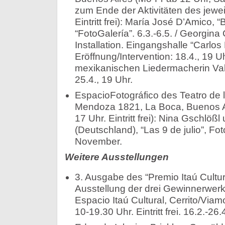
zum Ende der Aktivitäten des jewei
Eintritt frei): María José D’Amico, “
“FotoGalería”. 6.3.-6.5. / Georgina Ci
Installation. Eingangshalle “Carlos 
Eröffnung/Intervention: 18.4., 19 U
mexikanischen Liedermacherin Va
25.4., 19 Uhr.
EspacioFotográfico des Teatro de l
Mendoza 1821, La Boca, Buenos Ai
17 Uhr. Eintritt frei): Nina Gschlößl
(Deutschland), “Las 9 de julio”, Fo
November.
Weitere Ausstellungen
3. Ausgabe des “Premio Itaú Cultura
Ausstellung der drei Gewinnerwerke
Espacio Itaú Cultural, Cerrito/Via
10-19.30 Uhr. Eintritt frei. 16.2.-26.