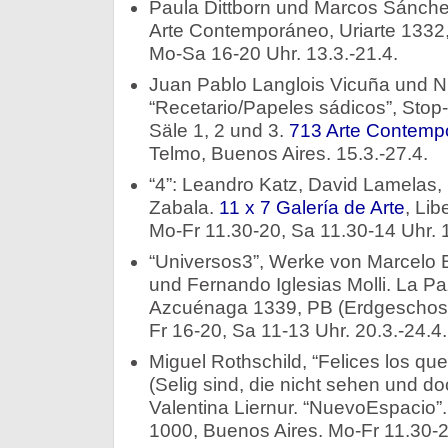
Paula Dittborn und Marcos Sánchez
Arte Contemporáneo, Uriarte 1332,
Mo-Sa 16-20 Uhr. 13.3.-21.4.
Juan Pablo Langlois Vicuña und N
“Recetario/Papeles sádicos”, Stop
Säle 1, 2 und 3.
713 Arte Contemp
Telmo, Buenos Aires. 15.3.-27.4.
“4”: Leandro Katz, David Lamelas, 
Zabala.
11 x 7 Galería de Arte
, Lib
Mo-Fr 11.30-20, Sa 11.30-14 Uhr. 1
“Universos3”, Werke von Marcelo B
und Fernando Iglesias Molli. La Pa
Azcuénaga 1339, PB (Erdgeschoss)
Fr 16-20, Sa 11-13 Uhr. 20.3.-24.4.
Miguel Rothschild, “Felices los que
(Selig sind, die nicht sehen und do
Valentina Liernur. “NuevoEspacio”
1000, Buenos Aires. Mo-Fr 11.30-20