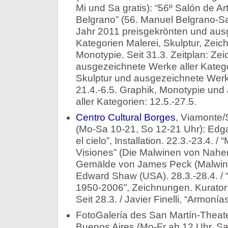
Mi und Sa gratis): “56º Salón de A
Belgrano” (56. Manuel Belgrano-Sa
Jahr 2011 preisgekrönten und aus
Kategorien Malerei, Skulptur, Zei
Monotypie. Seit 31.3. Zeitplan: Ze
ausgezeichnete Werke aller Kategor
Skulptur und ausgezeichnete Werke
21.4.-6.5. Graphik, Monotypie un
aller Kategorien: 12.5.-27.5.
Centro Cultural Borges
, Viamonte/
(Mo-Sa 10-21, So 12-21 Uhr): Edg
el cielo”, Installation. 22.3.-23.4. 
Visiones” (Die Malwinen von Nahem
Gemälde von James Peck (Malwin
Edward Shaw (USA). 28.3.-28.4. / “
1950-2006”, Zeichnungen. Kurator:
Seit 28.3. / Javier Finelli, “Armoní
FotoGalería des San Martín-Theate
Buenos Aires (Mo-Fr ab 12 Uhr, Sa