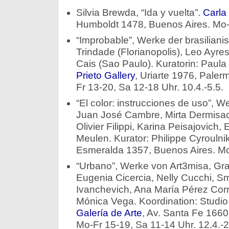
Silvia Brewda, “Ida y vuelta”.
Carla
Humboldt 1478, Buenos Aires. Mo-F
“Improbable”, Werke der brasiliani
Trindade (Florianopolis), Leo Ayre
Cais (Sao Paulo). Kuratorin: Paula
Prieto Gallery
, Uriarte 1976, Paler
Fr 13-20, Sa 12-18 Uhr. 10.4.-5.5.
“El color: instrucciones de uso”, 
Juan José Cambre, Mirta Dermisac
Olivier Filippi, Karina Peisajovic
Meulen. Kurator: Philippe Cyroulni
Esmeralda 1357, Buenos Aires. Mo-
“Urbano”, Werke von Art3misa, Gra
Eugenia Cicercia, Nelly Cucchi, S
Ivanchevich, Ana María Pérez Corr
Mónica Vega. Koordination: Studio 
Galería de Arte
, Av. Santa Fe 1660
Mo-Fr 15-19, Sa 11-14 Uhr. 12.4.-2