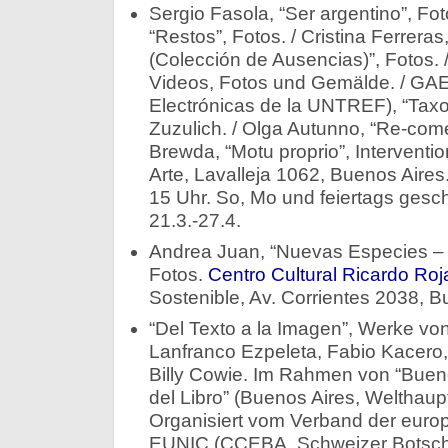
Sergio Fasola, “Ser argentino”, Fot
“Restos”, Fotos. / Cristina Ferrera
(Colección de Ausencias)”, Fotos. /
Videos, Fotos und Gemälde. / GAE
Electrónicas de la UNTREF), “Taxo
Zuzulich. / Olga Autunno, “Re-comen
Brewda, “Motu proprio”, Interventio
Arte, Lavalleja 1062, Buenos Aires
15 Uhr. So, Mo und feiertags geschlo
21.3.-27.4.
Andrea Juan, “Nuevas Especies – P
Fotos.
Centro Cultural Ricardo Roj
Sostenible, Av. Corrientes 2038, Bu
“Del Texto a la Imagen”, Werke vo
Lanfranco Ezpeleta, Fabio Kacero
Billy Cowie. Im Rahmen von “Bueno
del Libro” (Buenos Aires, Welthaup
Organisiert vom Verband der europä
EUNIC (CCEBA, Schweizer Botschaft,