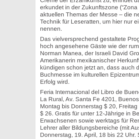
Crème der Erzählkunst zu, erfindet 
erkundet in der Zukunftszone (“Zona
aktuellen Themas der Messe – die n
Technik für Leseratten, um hier nur e
nennen.
Das vielversprechend gestaltete Pro
hoch angesehene Gäste wie der rumän
Norman Manea, der Israeli David Gr
Amerikanerin mexikanischer Herkunf
kündigen schon jetzt an, dass auch d
Buchmesse im kulturellen Epizentrum
Erfolg wird.
Feria Internacional del Libro de Bu
La Rural, Av. Santa Fe 4201, Buenos A
Montag bis Donnerstag $ 20, Freitag 
$ 26. Gratis für unter 12-Jährige in B
Erwachsenen sowie werktags für Ren
Lehrer aller Bildungsbereiche (mit Au
Donnerstag, 19. April, 18 bis 22 Uhr