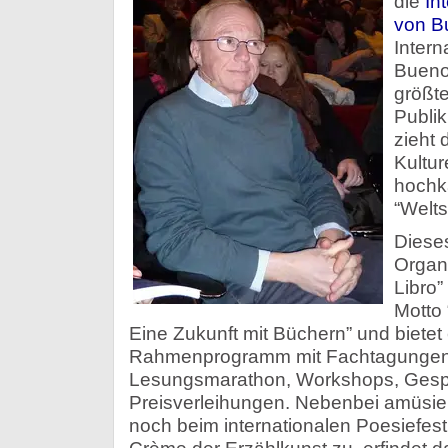
die
In
von B
Intern
Buenos
größt
Publi
zieht 
Kultur
hochka
“Welts
Dieses
Organi
Libro”
Motto 
Eine Zukunft mit Büchern” und bietet
Rahmenprogramm mit Fachtagungen
Lesungsmarathon, Workshops, Ges
Preisverleihungen. Nebenbei amüsier
noch beim internationalen Poesiefesti