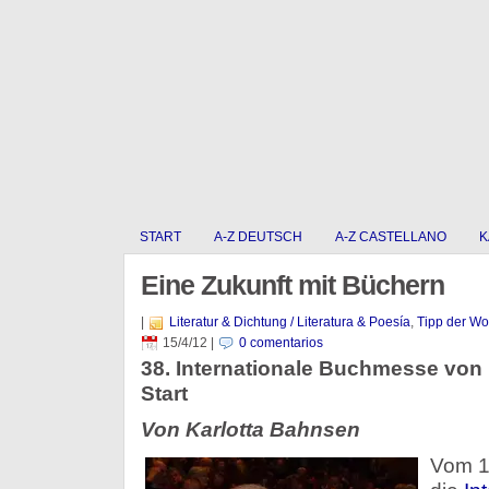
START
A-Z DEUTSCH
A-Z CASTELLANO
K
Eine Zukunft mit Büchern
|
Literatur & Dichtung / Literatura & Poesía
,
Tipp der W
15/4/12
|
0 comentarios
38. Internationale Buchmesse von
Start
Von Karlotta Bahnsen
Vom 19