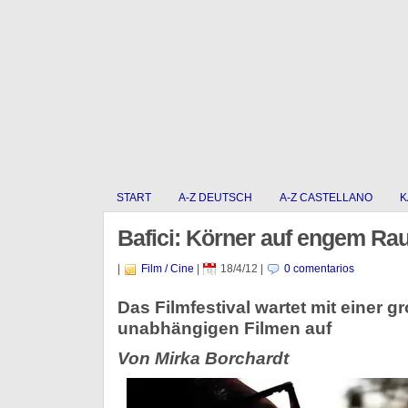
START
A-Z DEUTSCH
A-Z CASTELLANO
K
Bafici: Körner auf engem Ra
|
Film / Cine
|
18/4/12
|
0 comentarios
Das Filmfestival wartet mit einer 
unabhängigen Filmen auf
Von Mirka Borchardt