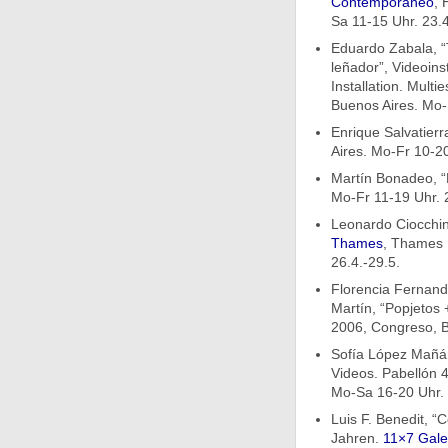
Contemporáneo
, 
Sa 11-15 Uhr. 23.4
Eduardo Zabala, “
leñador”, Videoinst
Installation. Mult
Buenos Aires. Mo-Fr
Enrique Salvatierr
Aires. Mo-Fr 10-20
Martín Bonadeo, “
Mo-Fr 11-19 Uhr. 2
Leonardo Ciocchin
Thames
, Thames 
26.4.-29.5.
Florencia Fernand
Martín, “Popjetos
2006, Congreso, B
Sofía López Mañán
Videos. Pabellón 
Mo-Sa 16-20 Uhr. Ei
Luis F. Benedit, 
Jahren.
11×7 Gale