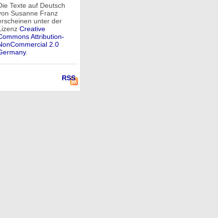
Die Texte auf Deutsch
von Susanne Franz
erscheinen unter der
Lizenz
Creative
Commons Attribution-
NonCommercial 2.0
Germany
.
RSS