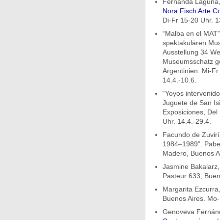
Fernanda Laguna, 
Nora Fisch Arte 
Di-Fr 15-20 Uhr. 1
“Malba en el MAT”
spektakulären Muse
Ausstellung 34 We
Museumsschatz g
Argentinien. Mi-Fr
14.4.-10.6.
“Yoyos intervenido
Juguete de San Is
Exposiciones, Del 
Uhr. 14.4.-29.4.
Facundo de Zuviría
1984–1989”. Pabell
Madero, Buenos Aire
Jasmine Bakalarz, 
Pasteur 633, Bueno
Margarita Ezcurra,
Buenos Aires. Mo-F
Genoveva Fernánde