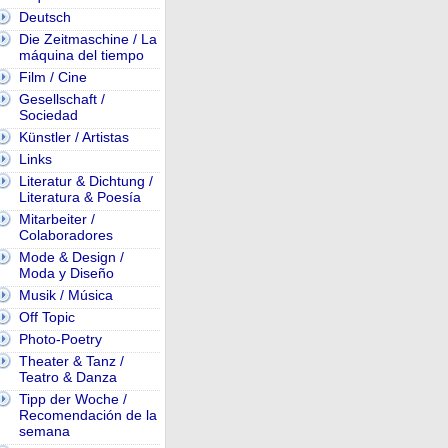
Deutsch
Die Zeitmaschine / La
máquina del tiempo
Film / Cine
Gesellschaft /
Sociedad
Künstler / Artistas
Links
Literatur & Dichtung /
Literatura & Poesía
Mitarbeiter /
Colaboradores
Mode & Design /
Moda y Diseño
Musik / Música
Off Topic
Photo-Poetry
Theater & Tanz /
Teatro & Danza
Tipp der Woche /
Recomendación de la
semana