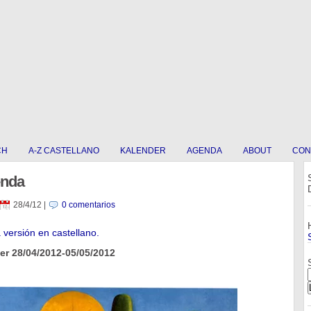
CH
A-Z CASTELLANO
KALENDER
AGENDA
ABOUT
CON
enda
28/4/12
|
0 comentarios
a versión en castellano.
r 28/04/2012-05/05/2012