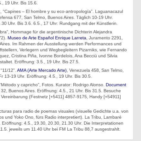
., 19 Uhr. Bis 15.6.
k, “Capines – El hombre y su eco-antropología”. Laguanacazul
efensa 677, San Telmo, Buenos Aires. Täglich 10-19 Uhr.
9.30 Uhr. Bis 3.6. 6.5., 17 Uhr: Rundgang mit der Künstlerin.
abra”, Hommage für die argentinische Dichterin Alejandra
72).
Museo de Arte Español Enrique Larreta
, Juramento 2291,
Aires. Im Rahmen der Ausstellung werden Performances und
ftstellern, Verlegern und Wegbegleitern Pizarniks, wie Fernando
uez, Cristina Piña, Ivonne Bordelois, Ana Becciú und Silvia
altet. Eröffnung: 3.5., 19 Uhr. Bis 27.5.
“11/12”.
AMA (Arte Mercado Arte)
, Venezuela 458, San Telmo,
r 13-19 Uhr. Eröffnung: 4.5., 19 Uhr. Bis 30.5.
“Método y capricho”, Fotos. Kurator: Rodrigo Alonso.
Document
 32, Buenos Aires. Eröffnung: 4.5., 21 Uhr. Bis 31.5. Besuche
r Vereinbarung (Festnetz [+5411] 4857-9175, Handy [+54911]
cturas para radio de poemas visuales (visuelle Gedichte u.a. von
 und Yoko Ono, fürs Radio interpretiert). La Tribu, Lambaré
 Eröffnung: 4.5., 19.30, 20.30, 21.30 Uhr. Die Interpretationen
.5. jeweils um 11.40 Uhr bei FM La Tribu 88,7 ausgestrahlt.