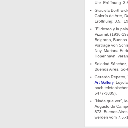
Uhr. Eröffnung: 3.5
Graciela Borthwic
Galería de Arte, D
Eröffnung: 3.5., 1
“El deseo y la pal
Pizarnik (1936-19
Belgrano, Buenos 
Vorträge von Schri
Noy, Mariana Enríq
Hopenhayn, veranst
Soledad Sánchez, 
Buenos Aires. So-F
Gerardo Repetto, 
Art Gallery
, Loyola
nach telefonische
5477-3885).
“Nada que ver”, le
Augusto de Campos
873, Buenos Aires.
werden vom 7.5.-11