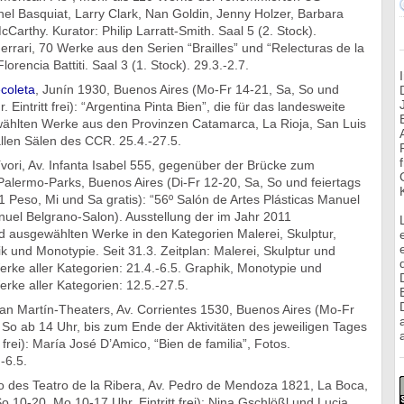
el Basquiat, Larry Clark, Nan Goldin, Jenny Holzer, Barbara
Carthy. Kurator: Philip Larratt-Smith. Saal 5 (2. Stock).
Ferrari, 70 Werke aus den Serien “Brailles” und “Relecturas de la
Florencia Battiti. Saal 3 (1. Stock). 29.3.-2.7.
coleta
, Junín 1930, Buenos Aires (Mo-Fr 14-21, Sa, So und
. Eintritt frei): “Argentina Pinta Bien”, die für das landesweite
hlten Werke aus den Provinzen Catamarca, La Rioja, San Luis
llen Sälen des CCR. 25.4.-27.5.
ori, Av. Infanta Isabel 555, gegenüber der Brücke zum
alermo-Parks, Buenos Aires (Di-Fr 12-20, Sa, So und feiertags
t 1 Peso, Mi und Sa gratis): “56º Salón de Artes Plásticas Manuel
nuel Belgrano-Salon). Ausstellung der im Jahr 2011
d ausgewählten Werke in den Kategorien Malerei, Skulptur,
 und Monotypie. Seit 31.3. Zeitplan: Malerei, Skulptur und
rke aller Kategorien: 21.4.-6.5. Graphik, Monotypie und
ke aller Kategorien: 12.5.-27.5.
an Martín-Theaters, Av. Corrientes 1530, Buenos Aires (Mo-Fr
So ab 14 Uhr, bis zum Ende der Aktivitäten des jeweiligen Tages
a
t frei): María José D’Amico, “Bien de familia”, Fotos.
-6.5.
o des Teatro de la Ribera, Av. Pedro de Mendoza 1821, La Boca,
o 10-20, Mo 10-17 Uhr. Eintritt frei): Nina Gschlößl und Lucia