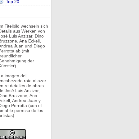
Top 20
Im Titelbild wechseln sich
Details aus Werken von
José Luis Anzizar, Dino
Bruzzone, Ana Eckell,
Andrea Juan und Diego
Perrotta ab (mit
freundlicher
Genehmigung der
Künstler).
La imagen del
encabezado rota al azar
entre detalles de obras
de José Luis Anzizar,
Dino Bruzzone, Ana
Eckell, Andrea Juan y
Diego Perrotta (con el
amable permiso de los
rtistas).