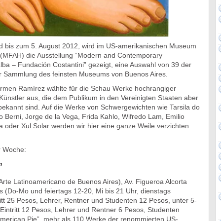
und bis zum 5. August 2012, wird im US-amerikanischen Museum
n (MFAH) die Ausstellung “Modern and Contemporary
ba – Fundación Costantini” gezeigt, eine Auswahl von 39 der
r Sammlung des feinsten Museums von Buenos Aires.
armen Ramírez wählte für die Schau Werke hochrangiger
Künstler aus, die dem Publikum in den Vereinigten Staaten aber
bekannt sind. Auf die Werke von Schwergewichten wie Tarsila do
o Berni, Jorge de la Vega, Frida Kahlo, Wifredo Lam, Emilio
ra oder Xul Solar werden wir hier eine ganze Weile verzichten
r Woche:
n
rte Latinoamericano de Buenos Aires), Av. Figueroa Alcorta
 (Do-Mo und feiertags 12-20, Mi bis 21 Uhr, dienstags
itt 25 Pesos, Lehrer, Rentner und Studenten 12 Pesos, unter 5-
: Eintritt 12 Pesos, Lehrer und Rentner 6 Pesos, Studenten
 American Pie”, mehr als 110 Werke der renommierten US-