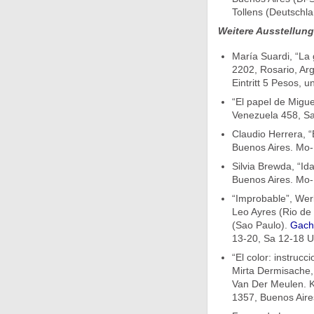
Tollens (Deutschla
Weitere Ausstellun
María Suardi, “La
2202, Rosario, Ar
Eintritt 5 Pesos, u
“El papel de Migu
Venezuela 458, Sa
Claudio Herrera, 
Buenos Aires. Mo-F
Silvia Brewda, “Ida
Buenos Aires. Mo-F
“Improbable”, Werk
Leo Ayres (Rio de 
(Sao Paulo).
Gachi
13-20, Sa 12-18 Uh
“El color: instru
Mirta Dermisache, 
Van Der Meulen. Ku
1357, Buenos Aires