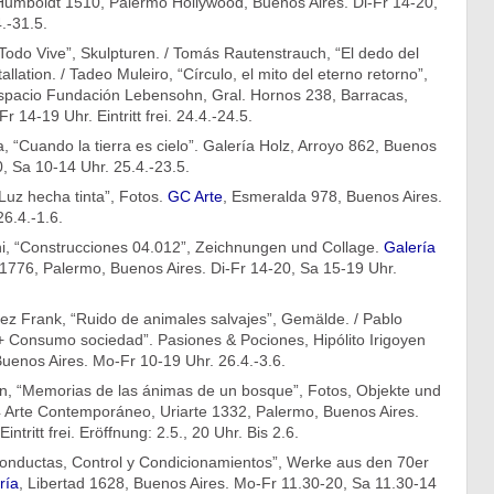
Humboldt 1510, Palermo Hollywood, Buenos Aires. Di-Fr 14-20,
.-31.5.
Todo Vive”, Skulpturen. / Tomás Rautenstrauch, “El dedo del
allation. / Tadeo Muleiro, “Círculo, el mito del eterno retorno”,
iespacio Fundación Lebensohn, Gral. Hornos 238, Barracas,
 14-19 Uhr. Eintritt frei. 24.4.-24.5.
a, “Cuando la tierra es cielo”. Galería Holz, Arroyo 862, Buenos
, Sa 10-14 Uhr. 25.4.-23.5.
Luz hecha tinta”, Fotos.
GC Arte
, Esmeralda 978, Buenos Aires.
6.4.-1.6.
i, “Construcciones 04.012”, Zeichnungen und Collage.
Galería
1776, Palermo, Buenos Aires. Di-Fr 14-20, Sa 15-19 Uhr.
ez Frank, “Ruido de animales salvajes”, Gemälde. / Pablo
 + Consumo sociedad”. Pasiones & Pociones, Hipólito Irigoyen
uenos Aires. Mo-Fr 10-19 Uhr. 26.4.-3.6.
, “Memorias de las ánimas de un bosque”, Fotos, Objekte und
4 Arte Contemporáneo, Uriarte 1332, Palermo, Buenos Aires.
ntritt frei. Eröffnung: 2.5., 20 Uhr. Bis 2.6.
“Conductas, Control y Condicionamientos”, Werke aus den 70er
ría
, Libertad 1628, Buenos Aires. Mo-Fr 11.30-20, Sa 11.30-14