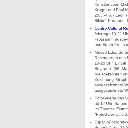
Künstler Jean-Mich
Kruger und Paul Mc
29.3.-4.6. / León 
Biblia”. Kuratorin: 
Centro Cultural Re
feiertags 10-21 Uhr
Programm ausgewä
und Santa Fe. In a
Museo Eduardo Sív
Rosengarten des P
10-20 Uhr. Eintrit
Belgrano” (56. Ma
preisgekrönten un
Zeichnung, Graphik
ausgezeichnete We
ausgezeichnete Wer
FotoGalería des S
ab 12 Uhr, Sa und 
im Theater. Eintrit
“FotoGalería”. 6.3.
EspacioFotográfic
Buenos Aires (Di-S