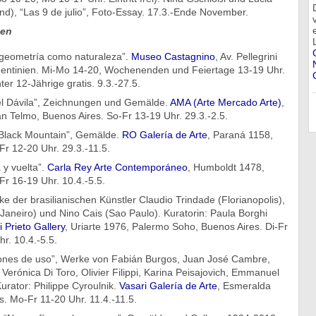
nd), “Las 9 de julio”, Foto-Essay. 17.3.-Ende November.
gen
 geometría como naturaleza”.
Museo Castagnino
, Av. Pellegrini
gentinien. Mi-Mo 14-20, Wochenenden und Feiertage 13-19 Uhr.
nter 12-Jährige gratis. 9.3.-27.5.
el Dávila”, Zeichnungen und Gemälde.
AMA (Arte Mercado Arte)
,
n Telmo, Buenos Aires. So-Fr 13-19 Uhr. 29.3.-2.5.
“Black Mountain”, Gemälde.
RO Galería de Arte
, Paraná 1158,
r 12-20 Uhr. 29.3.-11.5.
 y vuelta”.
Carla Rey Arte Contemporáneo
, Humboldt 1478,
r 16-19 Uhr. 10.4.-5.5.
e der brasilianischen Künstler Claudio Trindade (Florianopolis),
Janeiro) und Nino Cais (Sao Paulo). Kuratorin: Paula Borghi
 Prieto Gallery
, Uriarte 1976, Palermo Soho, Buenos Aires. Di-Fr
r. 10.4.-5.5.
cciones de uso”, Werke von Fabián Burgos, Juan José Cambre,
Verónica Di Toro, Olivier Filippi, Karina Peisajovich, Emmanuel
rator: Philippe Cyroulnik.
Vasari Galería de Arte
, Esmeralda
. Mo-Fr 11-20 Uhr. 11.4.-11.5.