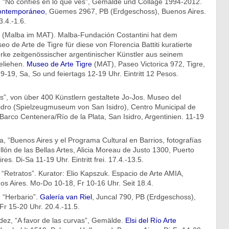
“No confíes en lo que ves”, Gemälde und Collage 1994-2012.
Contemporáneo
, Güemes 2967, PB (Erdgeschoss), Buenos Aires.
3.4.-1.6.
 (Malba im MAT). Malba-Fundación Costantini hat dem
o de Arte de Tigre für diese von Florencia Battiti kuratierte
rke zeitgenössischer argentinischer Künstler aus seinem
eliehen.
Museo de Arte Tigre
(MAT), Paseo Victorica 972, Tigre,
 9-19, Sa, So und feiertags 12-19 Uhr. Eintritt 12 Pesos.
s”, von über 400 Künstlern gestaltete Jo-Jos. Museo del
idro (Spielzeugmuseum von San Isidro), Centro Municipal de
Barco Centenera/Río de la Plata, San Isidro, Argentinien. 11-19
, “Buenos Aires y el Programa Cultural en Barrios, fotografías
ón de las Bellas Artes, Alicia Moreau de Justo 1300, Puerto
s. Di-Sa 11-19 Uhr. Eintritt frei. 17.4.-13.5.
“Retratos”. Kurator: Elio Kapszuk. Espacio de Arte AMIA,
s Aires. Mo-Do 10-18, Fr 10-16 Uhr. Seit 18.4.
 “Herbario”.
Galería van Riel
, Juncal 790, PB (Erdgeschoss),
r 15-20 Uhr. 20.4.-11.5.
z, “A favor de las curvas”, Gemälde.
Elsi del Río Arte