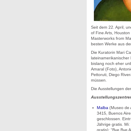
Seit dem 22. April, 
of Fine Arts, Housto
Masterworks from Mal
besten Werke aus de
Die Kuratorin Mari C
lateinamerikanischer 
bislang noch eher un
Amaral (Foto), Antoni
Pettoruti, Diego Rive
müssen.
Die Ausstellungen de
Ausstellungszentre
Malba
(Museo de A
3415, Buenos Aires
geschlossen. Eintr
Jährige gratis. Mi
gratis): “Bye Bye