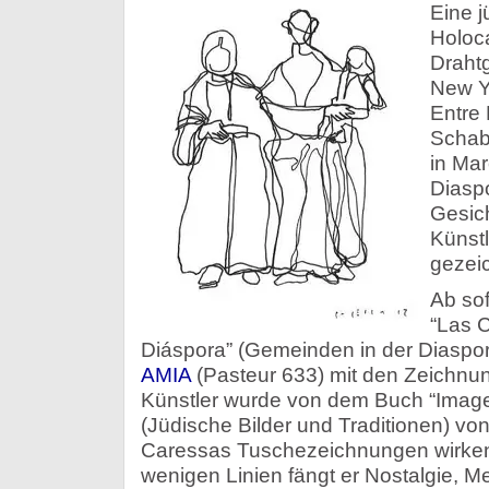
Eine j
Holoc
Drahtg
New Y
Entre 
Schab
in Mar
Diaspo
Gesich
Künstl
gezei
Ab sof
“Las 
Diáspora” (Gemeinden in der Diaspo
AMIA
(Pasteur 633) mit den Zeichnu
Künstler wurde von dem Buch “Images 
(Jüdische Bilder und Traditionen) von 
Caressas Tuschezeichnungen wirken s
wenigen Linien fängt er Nostalgie, M