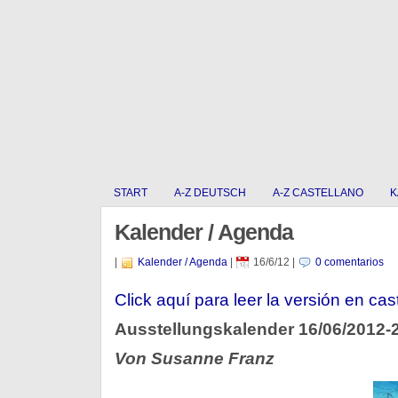
START
A-Z DEUTSCH
A-Z CASTELLANO
K
Kalender / Agenda
|
Kalender / Agenda
|
16/6/12
|
0 comentarios
Click aquí­ para leer la versión en cas
Ausstellungskalender 16/06/2012-
Von Susanne Franz