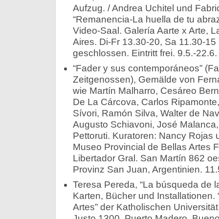
Aufzug. / Andrea Uchitel und Fabri
“Remanencia-La huella de tu abrazo”
Video-Saal. Galería Aarte x Arte, 
Aires. Di-Fr 13.30-20, Sa 11.30-15
geschlossen. Eintritt frei. 9.5.-22.6.
“Fader y sus contemporáneos” (Fa
Zeitgenossen), Gemälde von Fern
wie Martín Malharro, Cesáreo Bern
De La Cárcova, Carlos Ripamonte,
Sívori, Ramón Silva, Walter de Na
Augusto Schiavoni, José Malanca, 
Pettoruti. Kuratoren: Nancy Rojas
Museo Provincial de Bellas Artes 
Libertador Gral. San Martín 862 oe
Provinz San Juan, Argentinien. 11.
Teresa Pereda, “La búsqueda de la 
Karten, Bücher und Installationen. 
Artes” der Katholischen Universitä
Justo 1300, Puerto Madero, Buenos