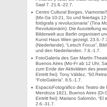
Saal 7. 21.6.-22.7.
Centro Cultural Borges, Viamonte/
(Mo-Sa 10-21, So und feiertags 12-
fotógrafa y revolucionaria” (Tina Mo
Revolutionärin). Die Ausstellung w
Bilderwelt aus Berlin organisiert u
Kunst Haus Wien gezeigt. 23.5.-7.7
(Niederlande), “Letsch Focus”, Bil
und den Niederlanden. 7.6.-1.7.
FotoGalería des San Martín-Theate
Buenos Aires (Mo-Fr ab 12 Uhr, Sa
zum Ende der Aktivitäten des jewei
Eintritt frei): Tony Váldez, “50.Retr
“FotoGalería”. 8.5.-1.7.
EspacioFotográfico des Teatro de l
Mendoza 1821, Buenos Aires (Di-S
Eintritt frei): Mariano Salomón, “El
2.6.-31.7.