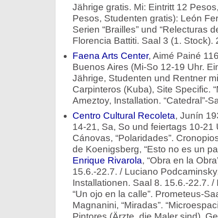
Jährige gratis. Mi: Eintritt 12 Peso
Pesos, Studenten gratis): León Fe
Serien “Brailles” und “Relecturas de 
Florencia Battiti. Saal 3 (1. Stock). 
Faena Arts Center
, Aimé Painé 11
Buenos Aires (Mi-So 12-19 Uhr. Eint
Jährige, Studenten und Rentner mit
Carpinteros (Kuba), Site Specific. 
Ameztoy, Installation. “Catedral”-Sa
Centro Cultural Recoleta
, Juní­n 1
14-21, Sa, So und feiertags 10-21 Uh
Cánovas, “Polaridades”. Cronopios-
de Koenigsberg, “Esto no es un pais
Enrique Rivarola
, “Obra en la Obra
15.6.-22.7. / Luciano Podcaminsky
Installationen. Saal 8. 15.6.-22.7
“Un ojo en la calle”. Prometeus-Saal
Magnanini, “Miradas”. “Microespaci
Pintores (Ärzte, die Maler sind), 