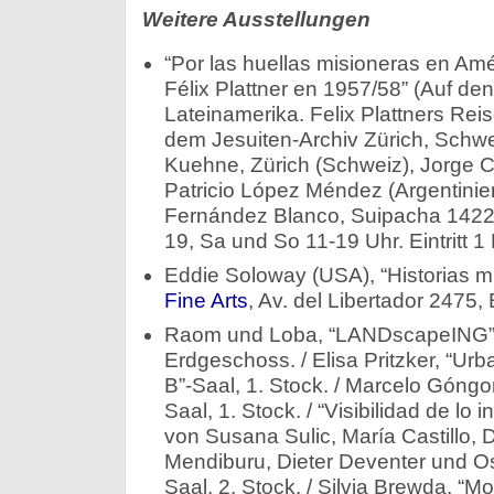
Weitere Ausstellungen
“Por las huellas misioneras en Amér
Félix Plattner en 1957/58” (Auf de
Lateinamerika. Felix Plattners Rei
dem Jesuiten-Archiv Zürich, Schwei
Kuehne, Zürich (Schweiz), Jorge Co
Patricio López Méndez (Argentinie
Fernández Blanco, Suipacha 1422,
19, Sa und So 11-19 Uhr. Eintritt 1 
Eddie Soloway (USA), “Historias m
Fine Arts
, Av. del Libertador 2475,
Raom und Loba, “LANDscapeING”, 
Erdgeschoss. / Elisa Pritzker, “Urb
B”-Saal, 1. Stock. / Marcelo Góngor
Saal, 1. Stock. / “Visibilidad de lo 
von Susana Sulic, María Castillo, 
Mendiburu, Dieter Deventer und Os
Saal, 2. Stock. / Silvia Brewda, “Mo