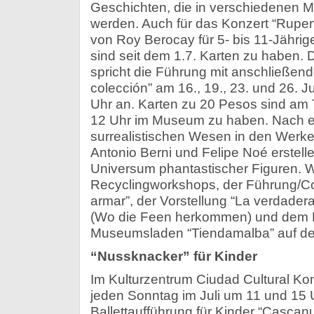
Geschichten, die in verschiedenen M
werden. Auch für das Konzert “Ruper
von Roy Berocay für 5- bis 11-Jährig
sind seit dem 1.7. Karten zu haben. 
spricht die Führung mit anschließe
colección” am 16., 19., 23. und 26. J
Uhr an. Karten zu 20 Pesos sind am 
12 Uhr im Museum zu haben. Nach 
surrealistischen Wesen in den Werke
Antonio Berni und Felipe Noé erstelle
Universum phantastischer Figuren. We
Recyclingworkshops, der Führung/Col
armar”, der Vorstellung “La verdadera
(Wo die Feen herkommen) und dem 
Museumsladen “Tiendamalba” auf d
“Nussknacker” für Kinder
Im Kulturzentrum Ciudad Cultural Kon
jeden Sonntag im Juli um 11 und 15 
Ballettaufführung für Kinder “Cascan