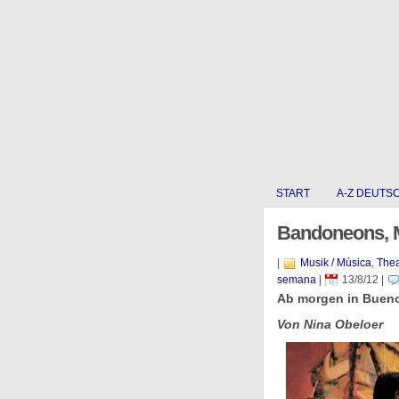
START
A-Z DEUTS
Bandoneons, M
|
Musik / Música
,
Thea
semana
|
13/8/12
|
Ab morgen in Buenos
Von Nina Obeloer