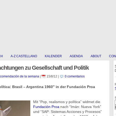
CH
A-Z CASTELLANO
KALENDER
AGENDA
ABOUT
CON
achtungen zu Gesellschaft und Politik
ecomendación de la semana
|
15/8/12
|
0 comentarios
lítica: Brasil – Argentina 1960” in der Fundación Proa
Mit “Pop, realismos y política” widmet die
Fundación Proa
nach “Imán: Nueva York”
und “SAP: Sistemas Acciones y Procesos”