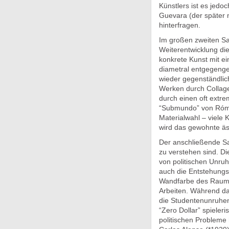
Künstlers ist es jedo
Guevara (der später n
hinterfragen.
Im großen zweiten Sa
Weiterentwicklung di
konkrete Kunst mit ei
diametral entgegeng
wieder gegenständlich
Werken durch Collaget
durch einen oft extre
“Submundo” von Rómul
Materialwahl – viele 
wird das gewohnte äs
Der anschließende Saa
zu verstehen sind. Di
von politischen Unruh
auch die Entstehungs
Wandfarbe des Raumes
Arbeiten. Während dab
die Studentenunruhen
“Zero Dollar” spieler
politischen Probleme 