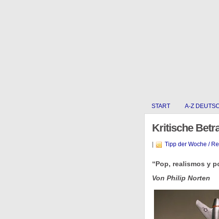
START
A-Z DEUTS
Kritische Betr
|
Tipp der Woche / R
“Pop, realismos y po
Von Philip Norten