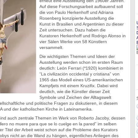
erneut eine Ausstellung den 1960er Jahren.
Auf diese Forschungsarbeit aufbauend soll
die von Paulo Herkenhoff und Adriana
Rosenberg konzipierte Ausstellung die
Kunst in Brasilien und Argentinien zu dieser
Zeit untersuchen. Dazu haben die
Kuratoren Herkenhoff und Rodrigo Alonso in
vier Sälen Werke von 58 Künstlern
versammelt.
Die wichtigsten Themen und Ideen der
Ausstellung werden schon im ersten Raum
deutlich: León Ferrari (*1920) kombiniert in
“La civilización occidental y cristiana” von
1965 das Modell eines US-amerikanischen
Kampfjets mit einem Kruzifix. Dabei wird
deutlich, wie die Künstler dieser Zeit
Symbole und Zeichen der Alltagswelt
schaftliche und politische Fragen zu diskutieren, in diesem
A und der katholischen Kirche in Lateinamerika.
ik sind auch zentrale Themen im Werk von Roberto Jacoby, dessen
rillero no muere para que se lo cuelge en la pared” im selben
r Titel der Arbeit weist schon auf die Probleme des Kurators
obys nicht an die Wand zu hängen, eigentliches Anliegen des