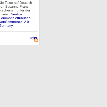
Die Texte auf Deutsch
von Susanne Franz
erscheinen unter der
Lizenz
Creative
Commons Attribution-
NonCommercial 2.0
Germany
.
RSS