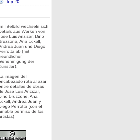
Top 20
Im Titelbild wechseln sich
Details aus Werken von
José Luis Anzizar, Dino
Bruzzone, Ana Eckell,
Andrea Juan und Diego
Perrotta ab (mit
freundlicher
Genehmigung der
Künstler).
La imagen del
encabezado rota al azar
entre detalles de obras
de José Luis Anzizar,
Dino Bruzzone, Ana
Eckell, Andrea Juan y
Diego Perrotta (con el
amable permiso de los
rtistas).