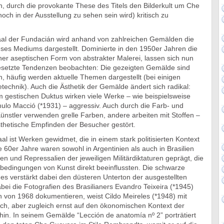
ch, durch die provokante These des Titels den Bilderkult um Che
och in der Ausstellung zu sehen sein wird) kritisch zu
al der Fundacián wird anhand von zahlreichen Gemälden die
eses Mediums dargestellt. Dominierte in den 1950er Jahren die
ner aseptischen Form von abstrakter Malerei, lassen sich nun
esetzte Tendenzen beobachten: Die gezeigten Gemälde sind
, häufig werden aktuelle Themen dargestellt (bei einigen
echnik). Auch die Ästhetik der Gemälde ändert sich radikal:
m gestischen Duktus wirken viele Werke – wie beispielsweise
o Macció (*1931) – aggressiv. Auch durch die Farb- und
Künstler verwenden grelle Farben, andere arbeiten mit Stoffen –
thetische Empfinden der Besucher gestört.
l ist Werken gewidmet, die in einem stark politisierten Kontext
e 60er Jahre waren sowohl in Argentinien als auch in Brasilien
en und Repressalien der jeweiligen Militärdiktaturen geprägt, die
bedingungen von Kunst direkt beeinflussten. Die schwarze
 verstärkt dabei den düsteren Unterton der ausgestellten
ei die Fotografien des Brasilianers Evandro Teixeira (*1945)
 von 1968 dokumentieren, weist Cildo Meireles (*1948) mit
isch, aber zugleich ernst auf den ökonomischen Kontext der
hin. In seinem Gemälde “Lección de anatomía nº 2” porträtiert