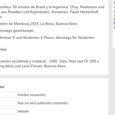
olítica: 58 artistas de Brasil y la Argentina” (Pop, Realismus und
er aus Brasilien und Argentinien). Kuratoren: Paulo Herkenhoff
o.
Pedro de Mendoza 1929, La Boca, Buenos Aires.
montags geschlossen.
 Rentner 8 und Studenten 4 Pesos; dienstags für Studenten
mber.
lización occidental y cristiana”, 1965. Gips, Holz und Öl. 200 x
g Alicia und León Ferrari, Buenos Aires.
rio
Nombre (requerido)
Mail (no será publicado) (requerido)
Website