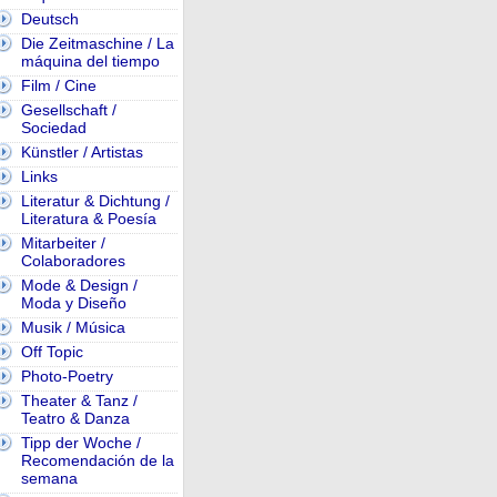
Deutsch
Die Zeitmaschine / La
máquina del tiempo
Film / Cine
Gesellschaft /
Sociedad
Künstler / Artistas
Links
Literatur & Dichtung /
Literatura & Poesía
Mitarbeiter /
Colaboradores
Mode & Design /
Moda y Diseño
Musik / Música
Off Topic
Photo-Poetry
Theater & Tanz /
Teatro & Danza
Tipp der Woche /
Recomendación de la
semana