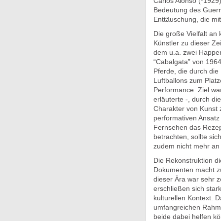
Carlos Alonso (*1929
Bedeutung des Guerril
Enttäuschung, die mi
Die große Vielfalt an 
Künstler zu dieser Zei
dem u.a. zwei Happen
“Cabalgata” von 1964
Pferde, die durch die
Luftballons zum Platz
Performance. Ziel war
erläuterte -, durch d
Charakter von Kunst z
performativen Ansatz
Fernsehen das Rezept
betrachten, sollte sic
zudem nicht mehr an
Die Rekonstruktion d
Dokumenten macht zugl
dieser Ära war sehr 
erschließen sich star
kulturellen Kontext. 
umfangreichen Rahme
beide dabei helfen kö