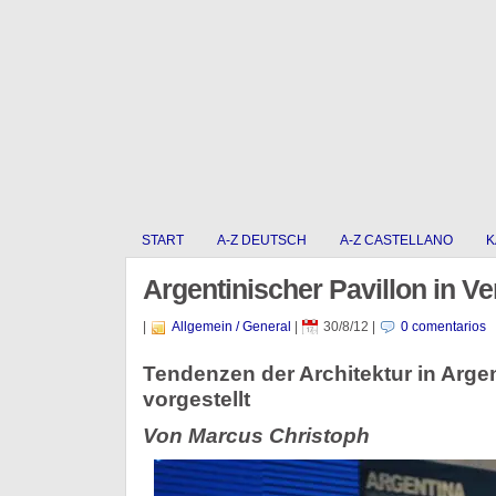
START
A-Z DEUTSCH
A-Z CASTELLANO
K
Argentinischer Pavillon in V
|
Allgemein / General
|
30/8/12
|
0 comentarios
Tendenzen der Architektur in Arge
vorgestellt
Von Marcus Christoph