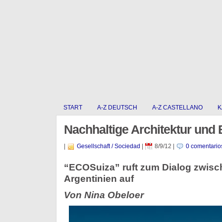
START
A-Z DEUTSCH
A-Z CASTELLANO
K
Nachhaltige Architektur und
|
Gesellschaft / Sociedad
|
8/9/12
|
0 comentario
“ECOSuiza” ruft zum Dialog zwisc
Argentinien auf
Von Nina Obeloer