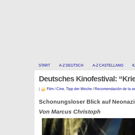
START
A-Z DEUTSCH
A-Z CASTELLANO
K
Deutsches Kinofestival: “Kri
|
Film / Cine
,
Tipp der Woche / Recomendación de la 
Schonungsloser Blick auf Neonazi
Von Marcus Christoph