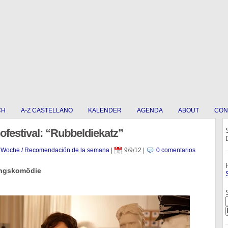
CH
A-Z CASTELLANO
KALENDER
AGENDA
ABOUT
CON
festival: “Rubbeldiekatz”
r Woche / Recomendación de la semana
|
9/9/12
|
0 comentarios
ungskomödie