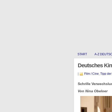
START
A-Z DEUTS
Deutsches Kino
|
Film / Cine
,
Tipp de
Schrille Verwechsl
Von Nina Obeloer