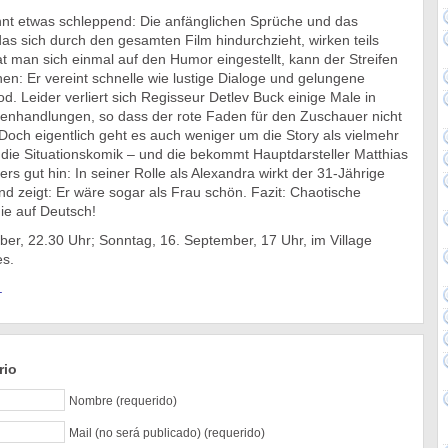
nnt etwas schleppend: Die anfänglichen Sprüche und das
das sich durch den gesamten Film hindurchzieht, wirken teils
 man sich einmal auf den Humor eingestellt, kann der Streifen
hen: Er vereint schnelle wie lustige Dialoge und gelungene
d. Leider verliert sich Regisseur Detlev Buck einige Male in
nhandlungen, so dass der rote Faden für den Zuschauer nicht
Doch eigentlich geht es auch weniger um die Story als vielmehr
die Situationskomik – und die bekommt Hauptdarsteller Matthias
s gut hin: In seiner Rolle als Alexandra wirkt der 31-Jährige
nd zeigt: Er wäre sogar als Frau schön. Fazit: Chaotische
e auf Deutsch!
er, 22.30 Uhr; Sonntag, 16. September, 17 Uhr, im Village
es.
.
rio
Nombre (requerido)
Mail (no será publicado) (requerido)