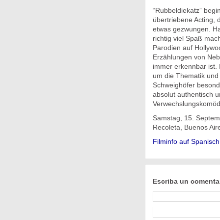
“Rubbeldiekatz” begi
übertriebene Acting, 
etwas gezwungen. Hat
richtig viel Spaß mac
Parodien auf Hollywoo
Erzählungen von Nebe
immer erkennbar ist. 
um die Thematik und 
Schweighöfer besonder
absolut authentisch u
Verwechslungskomödi
Samstag, 15. Septemb
Recoleta, Buenos Air
Filminfo auf Spanisch
Escriba un comenta