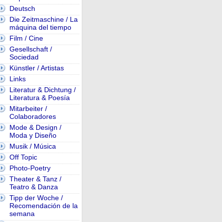
Deutsch
Die Zeitmaschine / La
máquina del tiempo
Film / Cine
Gesellschaft /
Sociedad
Künstler / Artistas
Links
Literatur & Dichtung /
Literatura & Poesía
Mitarbeiter /
Colaboradores
Mode & Design /
Moda y Diseño
Musik / Música
Off Topic
Photo-Poetry
Theater & Tanz /
Teatro & Danza
Tipp der Woche /
Recomendación de la
semana