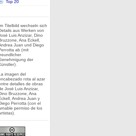
Top 20
Im Titelbild wechseln sich
Details aus Werken von
José Luis Anzizar, Dino
Bruzzone, Ana Eckell,
Andrea Juan und Diego
Perrotta ab (mit
freundlicher
Genehmigung der
Künstler).
La imagen del
encabezado rota al azar
entre detalles de obras
de José Luis Anzizar,
Dino Bruzzone, Ana
Eckell, Andrea Juan y
Diego Perrotta (con el
amable permiso de los
rtistas).