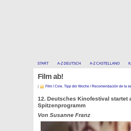
START
A-Z DEUTSCH
A-Z CASTELLANO
K
Film ab!
|
Film / Cine
,
Tipp der Woche / Recomendación de la 
12. Deutsches Kinofestival startet
Spitzenprogramm
Von Susanne Franz