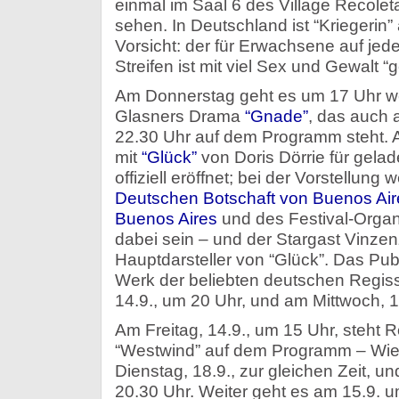
einmal im Saal 6 des Village Recolet
sehen. In Deutschland ist “Kriegerin”
Vorsicht: der für Erwachsene auf jed
Streifen ist mit viel Sex und Gewalt “
Am Donnerstag geht es um 17 Uhr wei
Glasners Drama
“Gnade”
, das auch 
22.30 Uhr auf dem Programm steht.
mit
“Glück”
von Doris Dörrie für gela
offiziell eröffnet; bei der Vorstellung 
Deutschen Botschaft von Buenos Air
Buenos Aires
und des Festival-Organ
dabei sein – und der Stargast Vinzenz
Hauptdarsteller von “Glück”. Das Pu
Werk der beliebten deutschen Regiss
14.9., um 20 Uhr, und am Mittwoch, 
Am Freitag, 14.9., um 15 Uhr, steht 
“Westwind” auf dem Programm – Wi
Dienstag, 18.9., zur gleichen Zeit, un
20.30 Uhr. Weiter geht es am 15.9. u