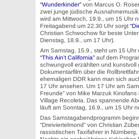
“Wunderkinder”
von Marcus O. Rosen
zwei junge jüdische Ausnahmemusike
wird am Mittwoch, 19.9., um 15 Uhr 
Freitagabend um 22.30 Uhr sorgt
“Di
Christian Schwochow für beste Unter
Dienstag, 18.9., um 17 Uhr).
Am Samstag, 15.9., steht um 15 Uhr e
“This Ain’t California”
auf dem Program
schwungvoll erzählten und kunstvoll
Dokumentarfilm über die Rollbrettfah
ehemaligen DDR kann man sich auch
17 Uhr ansehen. Um 17 Uhr am Samst
Freunde” von Mike Marzuk Kinofans 
Village Recoleta. Das spannende Abe
läuft am Sonntag, 16.9., um 15 Uhr n
Das Samstagabendprogramm beginnt
“Dreiviertelmond” von Christian Zübe
rassistischen Taxifahrer in Nürnberg,