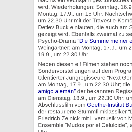
Nachts ein sechsjähriges türkische
wird. Wiederholungen: Sonntag, 16.9.,
Montag, 17.9., um 15 Uhr. Nachtsc
um 22.30 Uhr mit der Travestie-Kom
Detlev Buck einläuten, die auch am 
gezeigt wird. Ebenfalls zweimal zu s
Psycho-Drama
“Die Summe meiner ei
Weingartner: am Montag, 17.9., um 2
19.9., um 22.30 Uhr.
Neben diesen elf Filmen stehen noch
Sondervorstellungen auf dem Program
talentierter Jungregisseure “Next Gen
am Montag, 17.9., um 22.30 Uhr; di
amigo alemán”
der bekannten Regiss
am Dienstag, 18.9., um 22.30 Uhr; un
Abschlussfilm vom
Goethe-Institut B
der restaurierte Stummfilmklassiker 
Friedrich Zelnick mit Livemusik von
Ensemble “Mudos por el Celuloide”, 
Uhr.