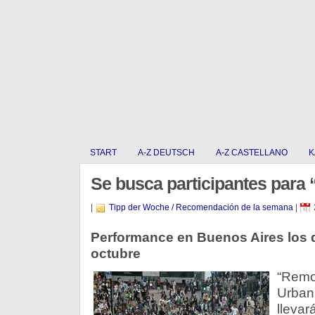
START
A-Z DEUTSCH
A-Z CASTELLANO
K
Se busca participantes para 
|
Tipp der Woche / Recomendación de la semana
|
Performance en Buenos Aires los d
octubre
“Remot
Urban
llevar