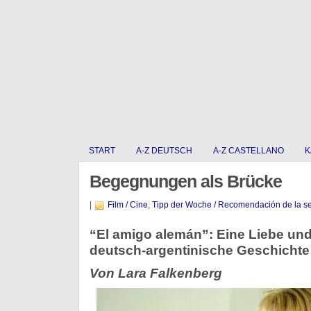
START
A-Z DEUTSCH
A-Z CASTELLANO
K
Begegnungen als Brücke
|
Film / Cine
,
Tipp der Woche / Recomendación de la 
“El amigo alemán”: Eine Liebe und
deutsch-argentinische Geschichte
Von Lara Falkenberg