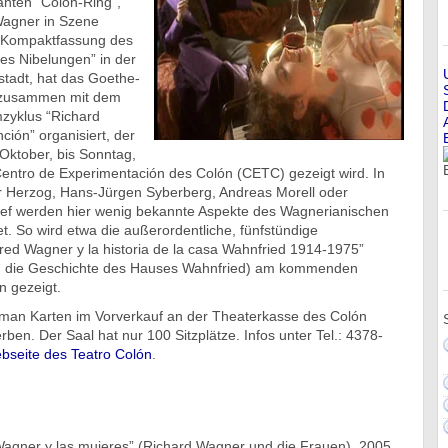
nten “Colón-Ring”,
Wagner in Szene
-Kompaktfassung des
s Nibelungen” in der
stadt, hat das Goethe-
s zusammen mit dem
mzyklus “Richard
ión” organisiert, der
Oktober, bis Sonntag,
Centro de Experimentación des Colón (CETC) gezeigt wird. In
 Herzog, Hans-Jürgen Syberberg, Andreas Morell oder
ief werden hier wenig bekannte Aspekte des Wagnerianischen
. So wird etwa die außerordentliche, fünfstündige
red Wagner y la historia de la casa Wahnfried 1914-1975”
d die Geschichte des Hauses Wahnfried) am kommenden
n gezeigt.
man Karten im Vorverkauf an der Theaterkasse des Colón
en. Der Saal hat nur 100 Sitzplätze. Infos unter Tel.: 4378-
bseite des Teatro Colón
.
Wagner y las mujeres” (Richard Wagner und die Frauen), 2005,