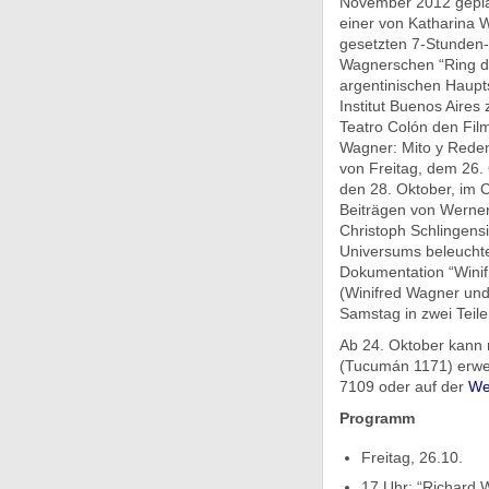
November 2012 gepla
einer von Katharina 
gesetzten 7-Stunden
Wagnerschen “Ring de
argentinischen Haupt
Institut Buenos Aire
Teatro Colón den Fil
Wagner: Mito y Redenc
von Freitag, dem 26. 
den 28. Oktober, im 
Beiträgen von Werner
Christoph Schlingens
Universums beleuchtet
Dokumentation “Winif
(Winifred Wagner un
Samstag in zwei Teile
Ab 24. Oktober kann 
(Tucumán 1171) erwerb
7109 oder auf der
We
Programm
Freitag, 26.10.
17 Uhr: “Richard 