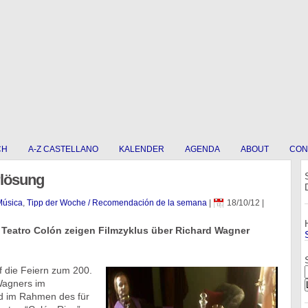
CH
A-Z CASTELLANO
KALENDER
AGENDA
ABOUT
CON
rlösung
Música
,
Tipp der Woche / Recomendación de la semana
|
18/10/12
|
 Teatro Colón zeigen Filmzyklus über Richard Wagner
 die Feiern zum 200.
Wagners im
 im Rahmen des für