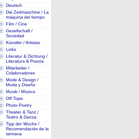
Deutsch
Die Zeitmaschine / La
máquina del tiempo
Film / Cine
Gesellschaft /
Sociedad
Künstler / Artistas
Links
Literatur & Dichtung /
Literatura & Poesía
Mitarbeiter /
Colaboradores
Mode & Design /
Moda y Diseño
Musik / Música
Off Topic
Photo-Poetry
Theater & Tanz /
Teatro & Danza
Tipp der Woche /
Recomendación de la
semana