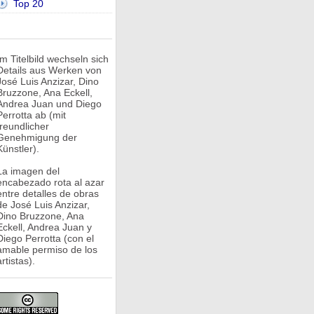
Top 20
Im Titelbild wechseln sich
Details aus Werken von
José Luis Anzizar, Dino
Bruzzone, Ana Eckell,
Andrea Juan und Diego
Perrotta ab (mit
freundlicher
Genehmigung der
Künstler).
La imagen del
encabezado rota al azar
entre detalles de obras
de José Luis Anzizar,
Dino Bruzzone, Ana
Eckell, Andrea Juan y
Diego Perrotta (con el
amable permiso de los
rtistas).