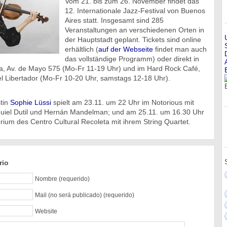
Vom 21. bis zum 26. November findet das
12. Internationale Jazz-Festival von Buenos
Aires statt. Insgesamt sind 285
Veranstaltungen an verschiedenen Orten in
der Hauptstadt geplant. Tickets sind online
erhältlich (
auf der Webseite
findet man auch
das vollständige Programm) oder direkt in
ra, Av. de Mayo 575 (Mo-Fr 11-19 Uhr) und im Hard Rock Café,
el Libertador (Mo-Fr 10-20 Uhr, samstags 12-18 Uhr).
stin
Sophie Lüssi
spielt am 23.11. um 22 Uhr im Notorious mit
uiel Dutil und Hernán Mandelman; und am 25.11. um 16.30 Uhr
orium des Centro Cultural Recoleta mit ihrem String Quartet.
rio
Nombre (requerido)
Mail (no será publicado) (requerido)
Website