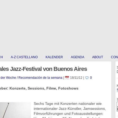
CH
A-Z CASTELLANO
KALENDER
AGENDA
ABOUT
CON
nales Jazz-Festival von Buenos Aires
 der Woche / Recomendación de la semana
|
18/11/12
|
0
ieber: Konzerte, Sessions, Filme, Fotoshows
Sechs Tage mit Konzerten nationaler wie
internationaler Jazz-Künstler, Jamsessions,
Filmvorführungen und Fotoausstellungen: