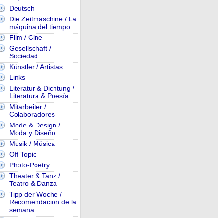
Deutsch
Die Zeitmaschine / La
máquina del tiempo
Film / Cine
Gesellschaft /
Sociedad
Künstler / Artistas
Links
Literatur & Dichtung /
Literatura & Poesía
Mitarbeiter /
Colaboradores
Mode & Design /
Moda y Diseño
Musik / Música
Off Topic
Photo-Poetry
Theater & Tanz /
Teatro & Danza
Tipp der Woche /
Recomendación de la
semana