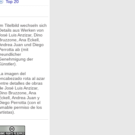
Top 20
Im Titelbild wechseln sich
Details aus Werken von
José Luis Anzizar, Dino
Bruzzone, Ana Eckell,
Andrea Juan und Diego
Perrotta ab (mit
freundlicher
Genehmigung der
Künstler).
La imagen del
encabezado rota al azar
entre detalles de obras
de José Luis Anzizar,
Dino Bruzzone, Ana
Eckell, Andrea Juan y
Diego Perrotta (con el
amable permiso de los
rtistas).