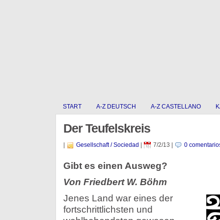
START
A-Z DEUTSCH
A-Z CASTELLANO
K
Der Teufelskreis
|
Gesellschaft / Sociedad
|
7/2/13
|
0 comentario
Gibt es einen Ausweg?
Von Friedbert W. Böhm
Jenes Land war eines der
fortschrittlichsten und