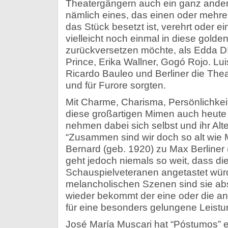
Theatergängern auch ein ganz ander
nämlich eines, das einen oder mehrer
das Stück besetzt ist, verehrt oder ei
vielleicht noch einmal in diese golde
zurückversetzen möchte, als Edda Dí
Prince, Erika Wallner, Gogó Rojo. Lui
Ricardo Bauleo und Berliner die The
und für Furore sorgten.
Mit Charme, Charisma, Persönlichkei
diese großartigen Mimen auch heute
nehmen dabei sich selbst und ihr Alte
“Zusammen sind wir doch so alt wie 
Bernard (geb. 1920) zu Max Berliner 
geht jedoch niemals so weit, dass di
Schauspielveteranen angetastet wür
melancholischen Szenen sind sie ab
wieder bekommt der eine oder die a
für eine besonders gelungene Leistu
José María Muscari hat “Póstumos” e