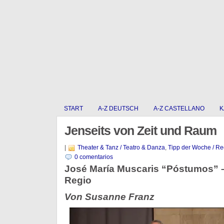
START
A-Z DEUTSCH
A-Z CASTELLANO
K
Jenseits von Zeit und Raum
|
Theater & Tanz / Teatro & Danza
,
Tipp der Woche / R
0 comentarios
José María Muscaris “Póstumos” –
Regio
Von Susanne Franz