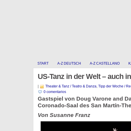
START
A-Z DEUTSCH
A-Z CASTELLANO
K
US-Tanz in der Welt – auch in
|
Theater & Tanz / Teatro & Danza
,
Tipp der Woche / R
0 comentarios
Gastspiel von Doug Varone and Da
Coronado-Saal des San Martín-The
Von Susanne Franz