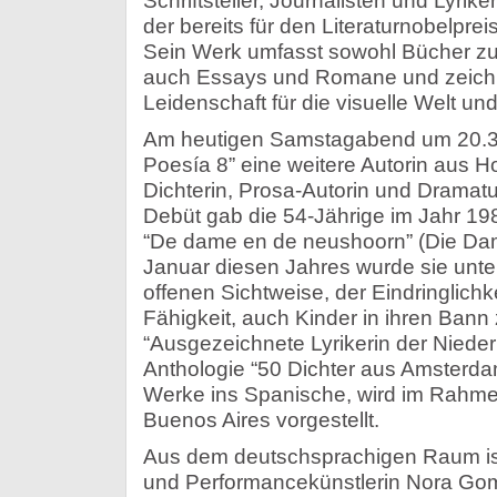
Schriftsteller, Journalisten und Lyri
der bereits für den Literaturnobelprei
Sein Werk umfasst sowohl Bücher z
auch Essays und Romane und zeichn
Leidenschaft für die visuelle Welt un
Am heutigen Samstagabend um 20.30
Poesía 8” eine weitere Autorin aus Ho
Dichterin, Prosa-Autorin und Dramatu
Debüt gab die 54-Jährige im Jahr 1
“De dame en de neushoorn” (Die Da
Januar diesen Jahres wurde sie unte
offenen Sichtweise, der Eindringlichke
Fähigkeit, auch Kinder in ihren Bann z
“Ausgezeichnete Lyrikerin der Niederl
Anthologie “50 Dichter aus Amsterda
Werke ins Spanische, wird im Rahm
Buenos Aires vorgestellt.
Aus dem deutschsprachigen Raum ist 
und Performancekünstlerin Nora Go