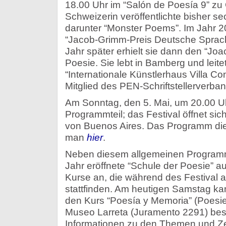
18.00 Uhr im “Salón de Poesía 9” zu
Schweizerin veröffentlichte bisher 
darunter “Monster Poems”. Im Jahr 2
“Jacob-Grimm-Preis Deutsche Sprach
Jahr später erhielt sie dann den “Joa
Poesie. Sie lebt in Bamberg und leite
“Internationale Künstlerhaus Villa Co
Mitglied des PEN-Schriftstellerverba
Am Sonntag, den 5. Mai, um 20.00 Uhr,
Programmteil; das Festival öffnet sic
von Buenos Aires. Das Programm dies
man
hier
.
Neben diesem allgemeinen Programm 
Jahr eröffnete “Schule der Poesie” a
Kurse an, die während des Festival 
stattfinden. Am heutigen Samstag ka
den Kurs “Poesía y Memoria” (Poesie
Museo Larreta (Juramento 2291) bes
Informationen zu den Themen und Zei