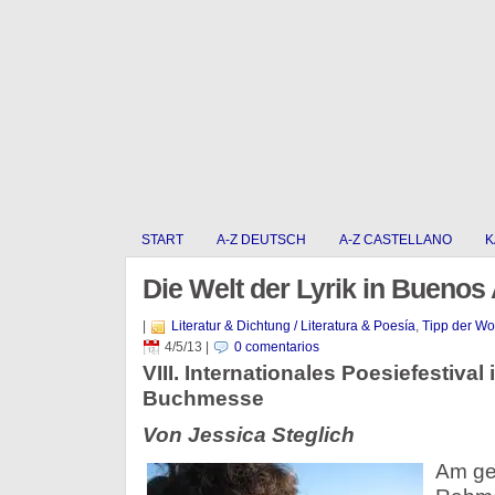
START
A-Z DEUTSCH
A-Z CASTELLANO
K
Die Welt der Lyrik in Buenos 
|
Literatur & Dichtung / Literatura & Poesía
,
Tipp der W
4/5/13
|
0 comentarios
VIII. Internationales Poesiefestiva
Buchmesse
Von Jessica Steglich
Am ges