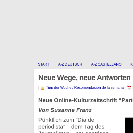
START
A-Z DEUTSCH
A-Z CASTELLANO
K
Neue Wege, neue Antworten
|
Tipp der Woche / Recomendación de la semana
|
Neue Online-Kulturzeitschrift “Par
Von Susanne Franz
Pünktlich zum “Día del
periodista” – dem Tag des