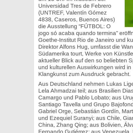
Universidad Tres de Febrero
(UNTREF, Valentín Gómez
4838, Caseros, Buenos Aires)
die Ausstellung “FÚTBOL: O
jogo só acaba quando termina” eröffn
Goethe-Institut Rio de Janeiro und ku
Direktor Alfons Hug, umfasst die Wan
Südamerika tourt, Werke von Künstle
aktueller Blick auf den so beliebten 
und kulturellen Auswirkungen wird in
Klangkunst zum Ausdruck gebracht.
Aus Deutschland nehmen Lukas Lige
Lela Ahmadzai teil; aus Brasilien D
Camargo und Pablo Lobato; aus Urug
Santiago Tavella und Grupo Bajofond
Gabriel Orge, Sebastián Gordín, Mar
und Ezequiel Suranyi; aus Chile, Gi
China, Zhang Qing; aus Bolivien, Álv
Fernando Gutiérrez; aus Venezuela,