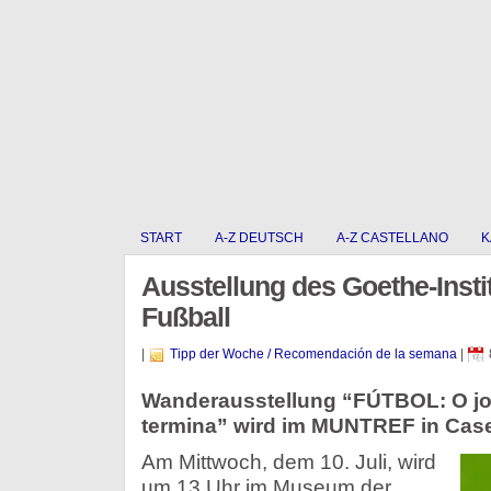
START
A-Z DEUTSCH
A-Z CASTELLANO
K
Ausstellung des Goethe-Insti
Fußball
|
Tipp der Woche / Recomendación de la semana
|
Wanderausstellung “FÚTBOL: O j
termina” wird im MUNTREF in Case
Am Mittwoch, dem 10. Juli, wird
um 13 Uhr im Museum der