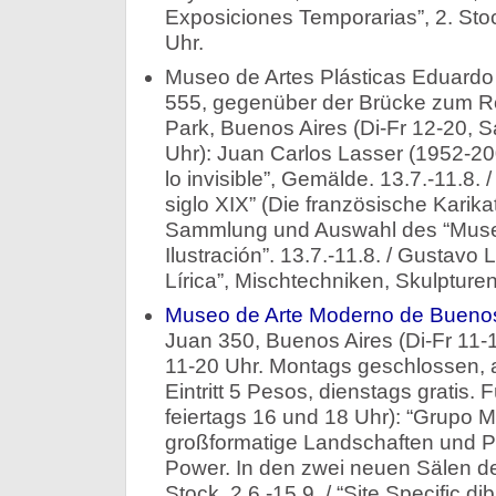
Exposiciones Temporarias”, 2. Stoc
Uhr.
Museo de Artes Plásticas Eduardo S
555, gegenüber der Brücke zum R
Park, Buenos Aires (Di-Fr 12-20, S
Uhr): Juan Carlos Lasser (1952-200
lo invisible”, Gemälde. 13.7.-11.8. 
siglo XIX” (Die französische Karika
Sammlung und Auswahl des “Museo
Ilustración”. 13.7.-11.8. / Gustavo
Lírica”, Mischtechniken, Skulpturen
Museo de Arte Moderno de Buenos
Juan 350, Buenos Aires (Di-Fr 11-1
11-20 Uhr. Montags geschlossen, 
Eintritt 5 Pesos, dienstags gratis.
feiertags 16 und 18 Uhr): “Grupo
großformatige Landschaften und Po
Power. In den zwei neuen Sälen d
Stock. 2.6.-15.9. / “Site Specific d