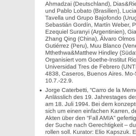
Ahmadzai (Deutschland), Dias&R
und Pablo Lobato (Brasilien), Luci
Tavella und Grupo Bajofondo (Urug
Sebastián Gordín, Martín Weber, 
Ezequiel Suranyi (Argentinien), Gi
Zhang Qing (China), Álvaro Olmos 
Gutiérrez (Peru), Muu Blanco (Ven
Mthethwa&Matthew Hindley (Südafri
Organisiert vom Goethe-Institut R
Universidad Tres de Febrero (UN
4838, Caseros, Buenos Aires. Mo-So 
10.7.-22.9.
Jorge Caterbetti, “Carro de la Memor
Anlässlich des 19. Jahrestages d
am 18. Juli 1994. Bei dem konzept
sich um einen einfachen Karren, 
Akten über den “Fall AMIA” geferti
der Suche nach Gerechtigkeit – du
rollen soll. Kurator: Elio Kapszuk.