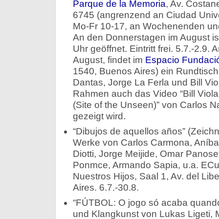
Parque de la Memoria
, Av. Costan
6745 (angrenzend an Ciudad Univer
Mo-Fr 10-17, an Wochenenden und
An den Donnerstagen im August is
Uhr geöffnet. Eintritt frei. 5.7.-2.
August, findet im
Espacio Fundació
1540, Buenos Aires) ein Rundtisch
Dantas, Jorge La Ferla und Bill Viol
Rahmen auch das Video “Bill Viola, 
(Site of the Unseen)” von Carlos 
gezeigt wird.
“Dibujos de aquellos años” (Zeich
Werke von Carlos Carmona, Aníbal
Diotti, Jorge Meijide, Omar Panose
Ponmce, Armando Sapia, u.a. ECuN
Nuestros Hijos, Saal 1, Av. del Li
Aires. 6.7.-30.8.
“FÚTBOL: O jogo só acaba quando 
und Klangkunst von Lukas Ligeti, 