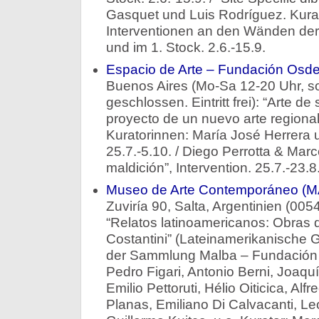
Gasquet und Luis Rodríguez. Kura
Interventionen an den Wänden de
und im 1. Stock. 2.6.-15.9.
Espacio de Arte – Fundación Osd
Buenos Aires (Mo-Sa 12-20 Uhr, so
geschlossen. Eintritt frei): “Arte d
proyecto de un nuevo arte regional
Kuratorinnen: María José Herrera 
25.7.-5.10. / Diego Perrotta & Mar
maldición”, Intervention. 25.7.-23.8
Museo de Arte Contemporáneo (M
Zuviría 90, Salta, Argentinien (00
“Relatos latinoamericanos: Obras
Costantini” (Lateinamerikanische 
der Sammlung Malba – Fundación C
Pedro Figari, Antonio Berni, Joaquí
Emilio Pettoruti, Hélio Oiticica, Alf
Planas, Emiliano Di Calvacanti, Le