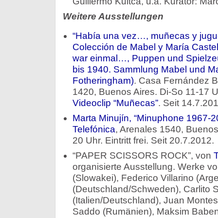
Guillermo Kuitca, u.a. Kurator: Mar
Weitere Ausstellungen
“Había una vez…, muñecas y jugu
Colección de Mabel y María Caste
war einmal…, Puppen und Spielze
bis 1940. Sammlung Mabel und Ma
Fotheringham)
. Casa Fernández Bl
1420, Buenos Aires. Di-So 11-17 Uh
Videoclip “Muñecas”
. Seit 14.7.20
Marta Minujín, “Minuphone 1967-2
Telefónica
, Arenales 1540, Buenos 
20 Uhr. Eintritt frei. Seit 20.7.2012.
“PAPER SCISSORS ROCK”, von
T
organisierte Ausstellung. Werke v
(Slowakei), Federico Villarino (Arg
(Deutschland/Schweden), Carlito Sc
(Italien/Deutschland), Juan Montes
Saddo (Rumänien), Maksim Babenk