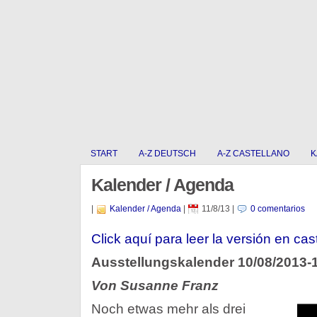
START
A-Z DEUTSCH
A-Z CASTELLANO
K
Kalender / Agenda
|
Kalender / Agenda
|
11/8/13
|
0 comentarios
Click aquí­ para leer la versión en cas
Ausstellungskalender 10/08/2013-
Von Susanne Franz
Noch etwas mehr als drei