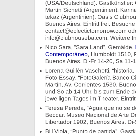
(USA/Deutschland). Gastkünstler: 
Martín Sichetti (Argentinien), Karin
tekaz (Argentinien). Oasis Clubho
Buenos Aires. Eintritt frei. Besuc
contact@eclectictomorrow.com od
info@clubhouseba.com. Weitere I
Nico Sara, “Sara Land”, Gemälde.
Contemporáneo
, Humboldt 1510, 
Buenos Aires. Di-Fr 14-20, Sa 11-15
Lorena Guillén Vaschetti, “historia,
Foto-Essay. “FotoGalería Banco C
Martín, Av. Corrientes 1530, Bueno
und So ab 14 Uhr, bis zum Ende de
jeweiligen Tages im Theater. Eintritt 
Teresa Pereda, “Agua que no se de
Beccar. Museo Nacional de Arte De
Libertador 1902, Buenos Aires. Di-
Bill Viola, “Punto de partida”. Gast