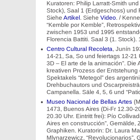
Kuratoren: Philip Larratt-Smith und
Stock), Saal 1 (Erdgeschoss) und 
Siehe
Artikel
. Siehe
Video
. / Kenn
“Kemble por Kemble”, Retrospektiv
zwischen 1953 und 1995 entstande
Florencia Battiti. Saal 3 (1. Stock). 
Centro Cultural Recoleta
, Junín 19
14-21, Sa, So und feiertags 12-21 Uh
3D – El arte de la animación”. Die 
kreativen Prozess der Entstehung 
Spektakels “Metegol” des argentin
Drehbuchautors und Oscarpreistr
Campanella. Säle 4, 5, 6 und “Patio 
Museo Nacional de Bellas Artes
(M
1473, Buenos Aires (Di-Fr 12.30-2
20.30 Uhr. Eintritt frei): Pío Colli
Aires en construcción”, Gemälde,
Graphiken. Kuratorin: Dr. Laura Malo
Mlynarzewicz, “Revolucionarios”, 