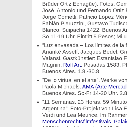
Brüder Ortiz Echagüe), Fotos, Gem
José, Antonio und Fernando Ortiz
Jorge Cometti, Patricio López Mén
Fabián Pieruzzini, Gustavo Tudis
Blanco, Suipacha 1422, Buenos Air
So 11-19 Uhr. Eintritt 5 Pesos; Mi u
“Luz envasada – Los límites de la 
Ananké Asseff, Jacques Bedel, Gra
Valansi. Gastkünstler: Estanislao F
Magnin.
Rolf Art
, Posadas 1583, P
Buenos Aires. 1.8.-30.8.
“De lo virtual en el arte”, Werke 
Paola Michaels.
AMA (Arte Mercado
Buenos Aires. So-Fr 14-20 Uhr. 2.8
“11 Semanas, 23 Horas, 59 Minuto
Argentina”. Foto-Projekt von Lis
Verdi und Lea Meurice. Im Rahme
Menschenrechtsfilmfestivals
.
Palai