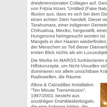
dreidimensionalen Collagen auf. Gen
von Fritzia Irizars “Untitled (Fake Nat
Illusion aus, dass es sich bei dem Di
einen echten Stein handelt. Dieser 
Tarahumara, einer indigenen Gemein
Chihuahua, Mexiko, hergestellt, eine
Hungersnot heimgesucht worden ist.
Mangels in den Haaren wiederfinden
der Menschen so Teil dieser Diamants
ersten Blick nichts als ein Luxusobjek
Die Werke im MARGS funktionieren eb
Hilfskonzepte, um Nicht-Visuelles si
dominieren vor allem unsichtbare Kr
Radiowellen, die Räume.
Allora & Calzadillas Installation
“Ten Minute Transmission”,
1997/2003, besteht aus
unzähligen Drahtkleiderbügeln,
die eine Antenne bilden, die