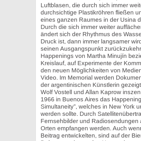
Luftblasen, die durch sich immer wei
durchsichtige Plastikröhren fließen
eines ganzen Raumes in der Usina 
Durch die sich immer weiter auffäc
ändert sich der Rhythmus des Wasserf
Druck ist, dann immer langsamer wird
seinen Ausgangspunkt zurückzukehre
Happenings von Martha Minujín bezie
Kreislauf, auf Experimente der Kommun
den neuen Möglichkeiten von Medie
Video. Im Memorial werden Dokume
der argentinischen Künstlerin gezeig
Wolf Vostell und Allan Kaprow inszen
1966 in Buenos Aires das Happening 
Simultaneity”, welches in New York u
werden sollte. Durch Satellitenübertra
Fernsehbilder und Radiosendungen a
Orten empfangen werden. Auch wenn a
Beitrag entwickelten, sind auf der Bi