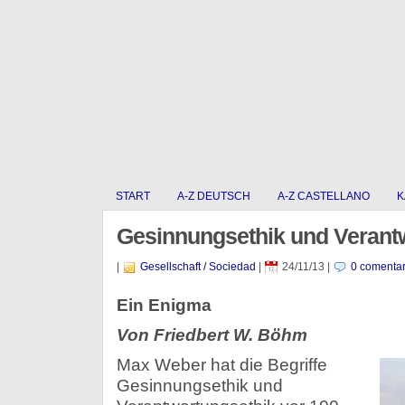
START
A-Z DEUTSCH
A-Z CASTELLANO
K
Gesinnungsethik und Verant
|
Gesellschaft / Sociedad
|
24/11/13
|
0 comentar
Ein Enigma
Von Friedbert W. Böhm
Max Weber hat die Begriffe
Gesinnungsethik und