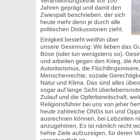
Verantwortungsethik vor 100
Jahren geprägt und damit den
Zwiespalt beschrieben, der sich
heute mehr denn je durch alle
politischen Diskussionen zieht.
Einigkeit besteht weithin über
unsere Gesinnung: Wir lieben das G
Böse (oder tun wenigstens so). Gesi
und arbeiten gegen den Krieg, die A
Autoritarismus, die Flüchtlingsmisere,
Menschenrechte, soziale Gerechtigk
Natur und Klima. Das sind alles über
sogar auf lange Sicht überlebensnot
Zulauf und die Opferbereitschaft, w
Religionsführer bei uns von jeher he
heute zahlreiche ONGs tun und Opposi
ausrechnen können, bei Lebzeiten ni
anzugehören. Es ist nämlich recht woh
hehre Ziele aufzuzeigen, für deren V