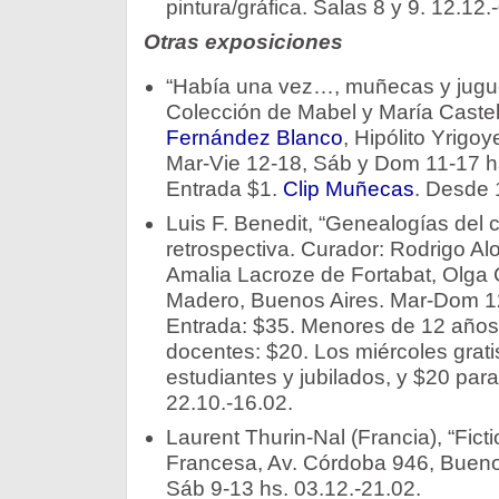
pintura/gráfica. Salas 8 y 9. 12.12.
Otras exposiciones
“Había una vez…, muñecas y jugu
Colección de Mabel y María Caste
Fernández Blanco
, Hipólito Yrigo
Mar-Vie 12-18, Sáb y Dom 11-17 hs
Entrada $1.
Clip Muñecas
. Desde 
Luis F. Benedit, “Genealogías del 
retrospectiva. Curador: Rodrigo Al
Amalia Lacroze de Fortabat, Olga C
Madero, Buenos Aires. Mar-Dom 12
Entrada: $35. Menores de 12 años,
docentes: $20. Los miércoles grati
estudiantes y jubilados, y $20 para
22.10.-16.02.
Laurent Thurin-Nal (Francia), “Ficti
Francesa, Av. Córdoba 946, Buenos
Sáb 9-13 hs. 03.12.-21.02.