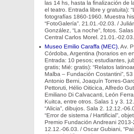
las 14 hs, hasta la finalización de 
el teatro. Entrada libre y gratuita): 
fotografías 1860-1960. Muestra hist
“FotoGalería”. 21.01.-02.03. / Juli
González, “La noche”, fotos. Salas 
Central Carlos Morel. 21.01.-02.03
Museo Emilio Caraffa (MEC)
, Av. 
Córdoba, Argentina (horarios en e
Entrada: 10 pesos; estudiantes, ju
gratis; Mié: gratis): “Relatos lati
Malba – Fundación Costantini”, 53 
Antonio Berni, Joaquín Torres-Garcí
Pettoruti, Hélio Oiticica, Alfredo Gu
Emiliano Di Calvacanti, León Ferra
Kuitca, entre otros. Salas 1 y 3. 12
“Alicia”, dibujos. Sala 2. 12.12.-06
“Error de sistema / Hartificial”, obje
Premio Fundación Andreani 2013-20
12.12.-06.03. / Oscar Gubiani, “Pai