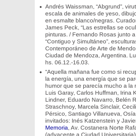
Andrés Waissman, “Abgrund”, viruta
escala de animales de yeso, dibujo
en esmalte blanco/negras. Curadora:
James Peck, “Las estrellas se ocul
pinturas. / Fernando Rosas junto 
“Contiguo y Simultáneo”, escultur
Contemporáneo de Arte de Mendoza,
Ciudad de Mendoza, Argentina. L
hs. 06.12.-16.03.
“Aquella mañana fue como si recuper
la energía, una energía que se pa
humor que se parecía mucho a la m
Luis Garay, Carlos Huffman, Irina 
Lindner, Eduardo Navarro, Belén 
Straschnoy, Marcela Sinclair, Ceci
Pérsico, Santiago Villanueva, Osí
invitados: Inés Katzenstein y Javier
Memoria
, Av. Costanera Norte Raf
(adyacente a Ciudad Universitaria)