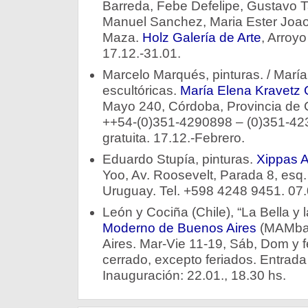
Barreda, Febe Defelipe, Gustavo T
Manuel Sanchez, Maria Ester Joa
Maza.
Holz Galería de Arte
, Arroy
17.12.-31.01.
Marcelo Marqués, pinturas. / Marí
escultóricas.
María Elena Kravetz 
Mayo 240, Córdoba, Provincia de C
++54-(0)351-4290898 – (0)351-423
gratuita. 17.12.-Febrero.
Eduardo Stupía, pinturas.
Xippas 
Yoo, Av. Roosevelt, Parada 8, esq.
Uruguay. Tel. +598 4248 9451. 07.
León y Cociña (Chile), “La Bella y l
Moderno de Buenos Aires
(MAMba)
Aires. Mar-Vie 11-19, Sáb, Dom y 
cerrado, excepto feriados. Entrada 
Inauguración: 22.01., 18.30 hs.