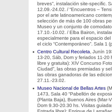
breves”, instalación site-specific. S
12.09.-24.02. / “Encuentros – Tens
por el arte latinoamericano conte
selección de más de 100 obras per
Museo y un conjunto de comodatos.
17.10.-10.02. / Elba Bairon, instal
especialmente para el espacio del
el ciclo “Contemporáneo”. Sala 1 (p
Centro Cultural Recoleta
, Junín 1
13-20, Sáb, Dom y feriados 11-20 
libre y gratuita): XIV Concurso Fot
Ciudad”, las obras premiadas y se
las obras ganadoras de las edicion
27.11.-23.02.
Museo Nacional de Bellas Artes
(M
1473, Sala 40 “Pabellón de exposi
(Planta Baja), Buenos Aires (Mar-V
Dom 9.30-20.30 hs. Visitas guiada
Entrada libre): Enrique de Larraña