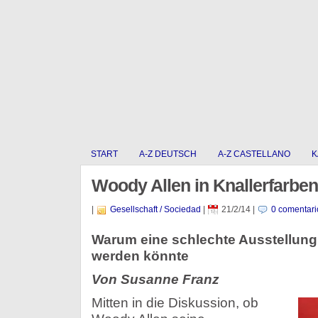
START
A-Z DEUTSCH
A-Z CASTELLANO
K
Woody Allen in Knallerfarben
|
Gesellschaft / Sociedad
|
21/2/14
|
0 comentari
Warum eine schlechte Ausstellung
werden könnte
Von Susanne Franz
Mitten in die Diskussion, ob