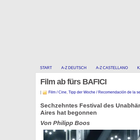
START
A-Z DEUTSCH
A-Z CASTELLANO
K
Film ab fürs BAFICI
|
Film / Cine
,
Tipp der Woche / Recomendación de la 
Sechzehntes Festival des Unabhä
Aires hat begonnen
Von Philipp Boos