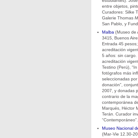
estudiantes): Jos
entre objetos, pin
Curadores: Silke 
Galerie Thomas
M
San Pablo, y Fund
Malba
(Museo de A
3415, Buenos Aires
Entrada 45 pesos;
acreditación vige
5 años: sin cargo.
acreditación vigen
Testino (Perú), “I
fotógrafos más inf
seleccionadas por e
donación”, conjunt
2007, y donadas po
contrario de la mag
contemporánea de 
Marqués, Héctor M
Terán. Curador inv
“Contemporáneo”. 
Museo Nacional de
(Mar-Vie 12.30-20.