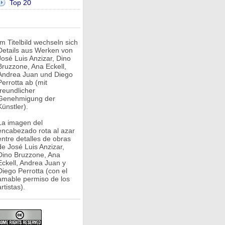
Top 20
Im Titelbild wechseln sich
Details aus Werken von
José Luis Anzizar, Dino
Bruzzone, Ana Eckell,
Andrea Juan und Diego
Perrotta ab (mit
freundlicher
Genehmigung der
Künstler).
La imagen del
encabezado rota al azar
entre detalles de obras
de José Luis Anzizar,
Dino Bruzzone, Ana
Eckell, Andrea Juan y
Diego Perrotta (con el
amable permiso de los
rtistas).