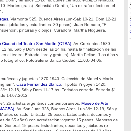
b, Dom y feriados 11-20 hs. Lunes cerrado, excepto feriados.
10. Martes gratis): Sebastián Gordín, “Un extraño efecto en el
4.
orges
, Viamonte 525, Buenos Aires (Lun-Sáb 10-21, Dom 12-21
sos, jubilados y estudiantes: 30 pesos): Juan Romano, “El
nsueños”, pinturas y dibujos. Curadora: Martha Nogueira.
 Ciudad del Teatro San Martín (CTBA)
, Av. Corrientes 1530
 12 hs, Sáb y Dom desde las 14 hs, hasta la finalización de las
 en el teatro. Entrada libre y gratuita): Martín Felipe, “Los días y
o fotográfico. FotoGalería Banco Ciudad. 11.03.-04.05.
muñecas y juguetes 1870-1940. Colección de Mabel y María
ringham”.
Casa Fernández Blanco
, Hipólito Yrigoyen 1420,
-Vie 12-18, Sáb y Dom 11-17 hs. Feriados cerrado. Entrada $1.
sde 14.07.2012.
te”, 25 artistas argentinos contemporáneos.
Museo de Arte
(MACBA)
, Av. San Juan 328, Buenos Aires. Lun-Vie 12-19, Sáb y
Martes cerrado. Entrada: 25 pesos. Estudiantes, docentes y
res de 65 años) con acreditación vigente: 15 pesos. Menores de
ié: General: 15 pesos. Estudiantes, docentes y jubilados (o