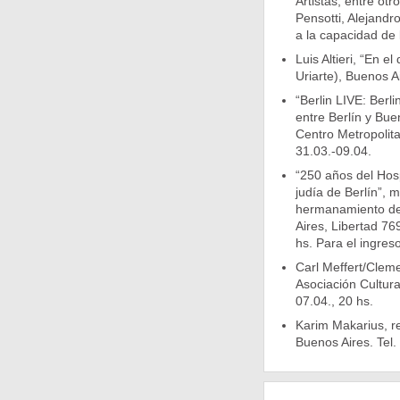
Artistas, entre ot
Pensotti, Alejandr
a la capacidad de 
Luis Altieri, “En el
Uriarte), Buenos A
“Berlin LIVE: Berl
entre Berlín y Bue
Centro Metropolit
31.03.-09.04.
“250 años del Hosp
judía de Berlín”, m
hermanamiento de 
Aires, Libertad 76
hs. Para el ingres
Carl Meffert/Cleme
Asociación Cultura
07.04., 20 hs.
Karim Makarius, r
Buenos Aires. Tel.