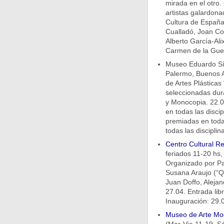
mirada en el otro.
artistas galardona
Cultura de España
Cualladó, Joan Co
Alberto García-Al
Carmen de la Guer
Museo Eduardo Sívo
Palermo, Buenos A
de Artes Plástica
seleccionadas dura
y Monocopia. 22.0
en todas las disci
premiadas en todas
todas las disciplin
Centro Cultural Re
feriados 11-20 hs,
Organizado por Pat
Susana Araujo (“Qu
Juan Doffo, Alejan
27.04. Entrada lib
Inauguración: 29.0
Museo de Arte Mo