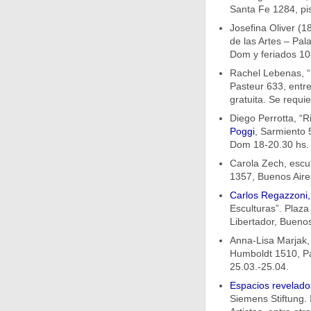
Santa Fe 1284, pis
Josefina Oliver (1
de las Artes – Pal
Dom y feriados 10-
Rachel Lebenas, “E
Pasteur 633, entre
gratuita. Se requie
Diego Perrotta, “
Poggi
, Sarmiento 
Dom 18-20.30 hs. E
Carola Zech, escul
1357, Buenos Aires
Carlos Regazzoni, 
Esculturas”. Plaza
Libertador, Buenos
Anna-Lisa Marjak,
Humboldt 1510, Pa
25.03.-25.04.
Espacios revelado
Siemens Stiftung.