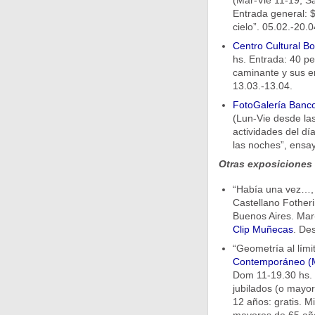
(Mar-Vie 11-19, Sá
Entrada general: $
cielo”. 05.02.-20.0
Centro Cultural B
hs. Entrada: 40 pe
caminante y sus e
13.03.-13.04.
FotoGalería Banco
(Lun-Vie desde las
actividades del día
las noches”, ensay
Otras exposiciones
“Había una vez…, 
Castellano Fothe
Buenos Aires. Mar
Clip Muñecas
. De
“Geometría al lími
Contemporáneo 
Dom 11-19.30 hs. 
jubilados (o mayo
12 años: gratis. M