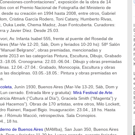
 Conexiones-confrontaciones”, exposición de la obra de 14
dos con el Premio Nacional de Fotografía del Ministerio de
 desde su creación en 1994 hasta 2008, entre otros, Gabriel
lom, Cristina García Rodero, Toni Catany, Humberto Rivas,
ix, Ouka Leele, Chema Madoz, Joan Fontcuberta. Curadores:
ra y Javier Díez. Desde 25.03.
ri, Av. Infanta Isabel 555, frente al puente del Rosedal de
ires (Mar-Vie 12-20, Sáb, Dom y feriados 10-20 hs): 58º Salón
s “Manuel Belgrano”, obras premiadas, mencionadas y
nte 2013 en las categorías Pintura, Escultura, Dibujo, Grabado
3.-18.05. Cronograma: 22.03.-06.04.: Dibujo y obras premiadas
plinas. 12.04.-27.04.: Grabado, Monocopia, Escultura y obras
 las disciplinas. 03.05.-18.05.: Pintura y obras premiadas en
as.
coleta
, Junín 1930, Buenos Aires (Mar-Vie 13-20, Sáb, Dom y
 Lun cerrado. Entrada libre y gratuita):
Mirá Festival de Arte
.
ricia Altmark (“Cultura al Día”), Graciela Smith (“Magenta”) y
é Hacemos”). Obras de 170 artistas, entre otros, Milo Lockett,
dro Raineri, Raquel Bigio. Inuaguración: 23.04., 18 hs. Hasta
a
re. / Rómulo Macció, retrospectiva. Sala Cronopios.
4., 18 hs.
derno de Buenos Aires
(MAMba), San Juan 350, Buenos Aires