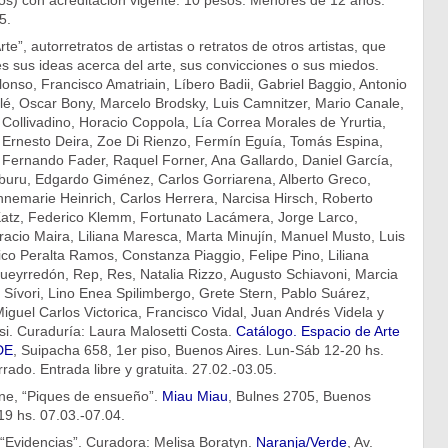
s) con acreditación vigente: 10 pesos. Menores de 12 años:
5.
rte”, autorretratos de artistas o retratos de otros artistas, que
 sus ideas acerca del arte, sus convicciones o sus miedos.
onso, Francisco Amatriain, Líbero Badii, Gabriel Baggio, Antonio
olé, Oscar Bony, Marcelo Brodsky, Luis Camnitzer, Mario Canale,
 Collivadino, Horacio Coppola, Lía Correa Morales de Yrurtia,
, Ernesto Deira, Zoe Di Rienzo, Fermín Eguía, Tomás Espina,
Fernando Fader, Raquel Forner, Ana Gallardo, Daniel García,
iburu, Edgardo Giménez, Carlos Gorriarena, Alberto Greco,
nnemarie Heinrich, Carlos Herrera, Narcisa Hirsch, Roberto
Katz, Federico Klemm, Fortunato Lacámera, Jorge Larco,
acio Maira, Liliana Maresca, Marta Minujín, Manuel Musto, Luis
co Peralta Ramos, Constanza Piaggio, Felipe Pino, Liliana
 Pueyrredón, Rep, Res, Natalia Rizzo, Augusto Schiavoni, Marcia
Sívori, Lino Enea Spilimbergo, Grete Stern, Pablo Suárez,
Miguel Carlos Victorica, Francisco Vidal, Juan Andrés Videla y
i. Curaduría: Laura Malosetti Costa.
Catálogo.
Espacio de Arte
DE
, Suipacha 658, 1er piso, Buenos Aires. Lun-Sáb 12-20 hs.
rado. Entrada libre y gratuita. 27.02.-03.05.
ne, “Piques de ensueño”.
Miau Miau
, Bulnes 2705, Buenos
19 hs. 07.03.-07.04.
 “Evidencias”. Curadora: Melisa Boratyn.
Naranja/Verde
, Av.