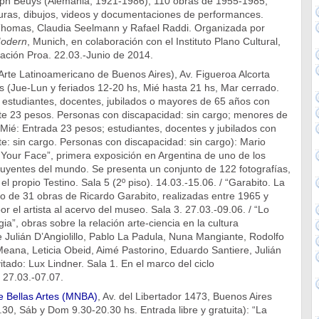
eph Beuys (Alemania, 1921-1986), 110 obras de 1955-1985,
turas, dibujos, videos y documentaciones de performances.
Thomas, Claudia Seelmann y Rafael Raddi. Organizada por
odern
, Munich, en colaboración con el Instituto Plano Cultural,
ación Proa. 22.03.-Junio de 2014.
rte Latinoamericano de Buenos Aires), Av. Figueroa Alcorta
 (Jue-Lun y feriados 12-20 hs, Mié hasta 21 hs, Mar cerrado.
 estudiantes, docentes, jubilados o mayores de 65 años con
nte 23 pesos. Personas con discapacidad: sin cargo; menores de
 Mié: Entrada 23 pesos; estudiantes, docentes y jubilados con
te: sin cargo. Personas con discapacidad: sin cargo): Mario
n Your Face”, primera exposición en Argentina de uno de los
luyentes del mundo. Se presenta un conjunto de 122 fotografías,
l propio Testino. Sala 5 (2º piso). 14.03.-15.06. / “Garabito. La
o de 31 obras de Ricardo Garabito, realizadas entre 1965 y
r el artista al acervo del museo. Sala 3. 27.03.-09.06. / “Lo
ia”, obras sobre la relación arte-ciencia en la cultura
Julián D’Angiolillo, Pablo La Padula, Nuna Mangiante, Rodolfo
eana, Leticia Obeid, Aimé Pastorino, Eduardo Santiere, Julián
itado: Lux Lindner. Sala 1. En el marco del ciclo
27.03.-07.07.
 Bellas Artes (MNBA)
, Av. del Libertador 1473, Buenos Aires
30, Sáb y Dom 9.30-20.30 hs. Entrada libre y gratuita): “La