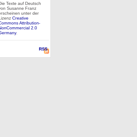
Die Texte auf Deutsch
von Susanne Franz
erscheinen unter der
Lizenz
Creative
Commons Attribution-
NonCommercial 2.0
Germany
.
RSS