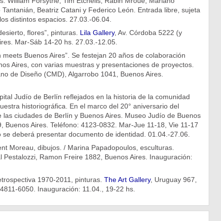
ros: William Forsythe, Tim Etchells, Rabih Mroué, Mariano
o Tantanián, Beatriz Catani y Federico León. Entrada libre, sujeta
los distintos espacios. 27.03.-06.04.
 desierto, flores”, pinturas.
Lila Gallery
, Av. Córdoba 5222 (y
ires. Mar-Sáb 14-20 hs. 27.03.-12.05.
in meets Buenos Aires”. Se festejan 20 años de colaboración
nos Aires, con varias muestras y presentaciones de proyectos.
ano de Diseño (CMD), Algarrobo 1041, Buenos Aires.
ital Judío de Berlín reflejados en la historia de la comunidad
uestra historiográfica. En el marco del 20° aniversario del
las ciudades de Berlín y Buenos Aires. Museo Judío de Buenos
9, Buenos Aires. Teléfono: 4123-0832. Mar-Jue 11-18, Vie 11-17
o se deberá presentar documento de identidad. 01.04.-27.06.
nt Moreau, dibujos. / Marina Papadopoulos, esculturas.
l Pestalozzi, Ramon Freire 1882, Buenos Aires. Inauguración:
etrospectiva 1970-2011, pinturas.
The Art Gallery
, Uruguay 967,
 4811-6050. Inauguración: 11.04., 19-22 hs.