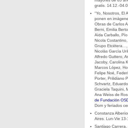
mayores de 65 año
gratis. 14.12.-04.0
“Yo, Nosotros, El A
ponen en imágenes
Obras de Carlos Al
Berni, Emilia Bert
Aída Carballo, Pío
Nicola Costantino
Grupo Etcétera…, 
Nicolás García Ur
Alfredo Guttero, A
Jacoby, Carolina 
Marcos López, Hor
Felipe Noé, Federi
Porter, Prilidiano
Schvartz, Eduardo 
Graciela Taquini, 
Ana Weiss de Ross
de Fundación OS
Dom y feriados cer
Constanza Alberio
Aires. Lun-Vie 13-
Santiago Carrera,