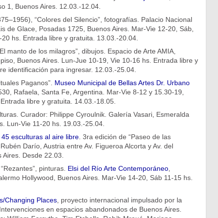
o 1, Buenos Aires. 12.03.-12.04.
875–1956), “Colores del Silencio”, fotografías. Palacio Nacional
ais de Glace, Posadas 1725, Buenos Aires. Mar-Vie 12-20, Sáb,
20 hs. Entrada libre y gratuita. 13.03.-20.04.
l manto de los milagros”, dibujos. Espacio de Arte AMIA,
piso, Buenos Aires. Lun-Jue 10-19, Vie 10-16 hs. Entrada libre y
re identificación para ingresar. 12.03.-25.04.
Rituales Paganos”.
Museo Municipal de Bellas Artes Dr. Urbano
530, Rafaela, Santa Fe, Argentina. Mar-Vie 8-12 y 15.30-19,
ntrada libre y gratuita. 14.03.-18.05.
turas. Curador: Philippe Cyroulnik. Galería Vasari, Esmeralda
. Lun-Vie 11-20 hs. 19.03.-25.04.
45 esculturas al aire libre
. 3ra edición de “Paseo de las
 Rubén Darío, Austria entre Av. Figueroa Alcorta y Av. del
 Aires. Desde 22.03.
 “Rezantes”, pinturas.
Elsi del Río Arte Contemporáneo
,
lermo Hollywood, Buenos Aires. Mar-Vie 14-20, Sáb 11-15 hs.
s/Changing Places
, proyecto internacional impulsado por la
 Intervenciones en espacios abandonados de Buenos Aires.