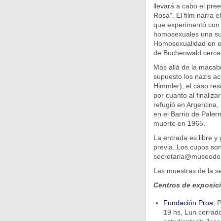
llevará a cabo el pree
Rosa”. El film narra 
que experimentó con 
homosexuales una su
Homosexualidad en e
de Buchenwald cercan
Más allá de la macab
supuesto los nazis a
Himmler), el caso re
por cuanto al finaliza
refugió en Argentina,
en el Barrio de Paler
muerte en 1965.
La entrada es libre y 
previa. Los cupos son 
secretaria@museodelh
Las muestras de la 
Centros de exposic
Fundación Proa
, 
19 hs, Lun cerrado