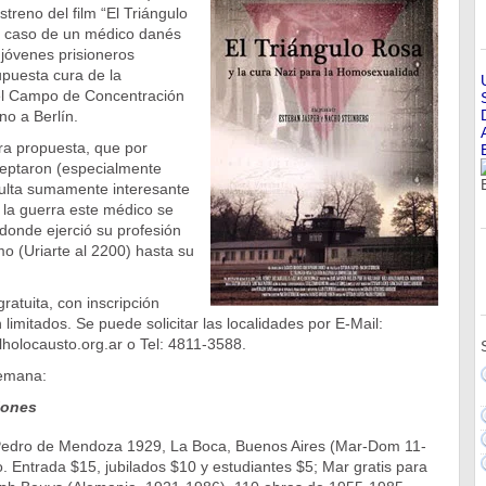
streno del film “El Triángulo
el caso de un médico danés
jóvenes prisioneros
puesta cura de la
l Campo de Concentración
o a Berlín.
ra propuesta, que por
ceptaron (especialmente
sulta sumamente interesante
r la guerra este médico se
 donde ejerció su profesión
mo (Uriarte al 2200) hasta su
gratuita, con inscripción
limitados. Se puede solicitar las localidades por E-Mail:
olocausto.org.ar o Tel: 4811-3588.
semana:
iones
Pedro de Mendoza 1929, La Boca, Buenos Aires (Mar-Dom 11-
. Entrada $15, jubilados $10 y estudiantes $5; Mar gratis para