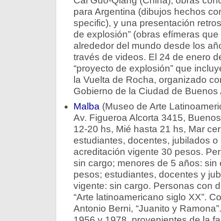
Cai Guo-Qiang (China), obras con
para Argentina (dibujos hechos con
specific), y una presentación retro
de explosión” (obras efímeras que 
alrededor del mundo desde los añ
través de videos. El 24 de enero d
“proyecto de explosión” que incluye
la Vuelta de Rocha, organizado co
Gobierno de la Ciudad de Buenos 
Malba
(Museo de Arte Latinoameri
Av. Figueroa Alcorta 3415, Buenos 
12-20 hs, Mié hasta 21 hs, Mar ce
estudiantes, docentes, jubilados 
acreditación vigente 30 pesos. Pe
sin cargo; menores de 5 años: sin 
pesos; estudiantes, docentes y jub
vigente: sin cargo. Personas con d
“Arte latinoamericano siglo XX”. C
Antonio Berni, “Juanito y Ramona”
1956 y 1978, provenientes de la fam