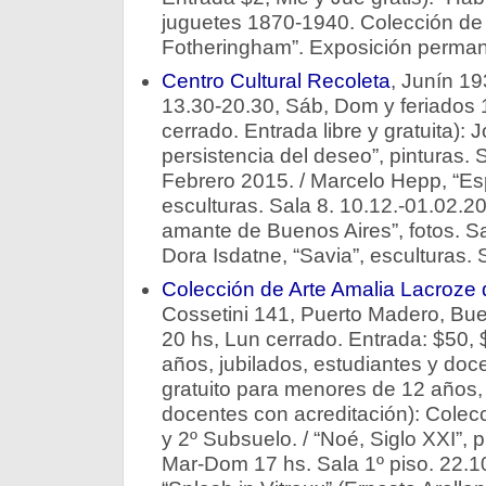
juguetes 1870-1940. Colección de
Fotheringham”. Exposición perman
Centro Cultural Recoleta
, Juní­n 1
13.30-20.30, Sáb, Dom y feriados 
cerrado. Entrada libre y gratuita): 
persistencia del deseo”, pinturas. 
Febrero 2015. / Marcelo Hepp, “Esp
esculturas. Sala 8. 10.12.-01.02.20
amante de Buenos Aires”, fotos. Sa
Dora Isdatne, “Savia”, esculturas.
Colección de Arte Amalia Lacroze 
Cossetini 141, Puerto Madero, Bu
20 hs, Lun cerrado. Entrada: $50,
años, jubilados, estudiantes y doc
gratuito para menores de 12 años, 
docentes con acreditación): Colec
y 2º Subsuelo. / “Noé, Siglo XXI”, p
Mar-Dom 17 hs. Sala 1º piso. 22.1