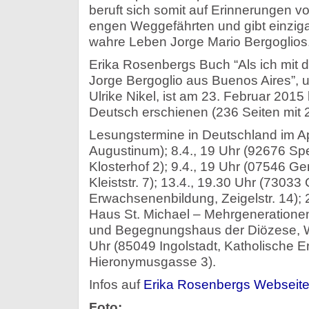
beruft sich somit auf Erinnerungen v
engen Weggefährten und gibt einzigar
wahre Leben Jorge Mario Bergoglios
Erika Rosenbergs Buch “Als ich mit 
Jorge Bergoglio aus Buenos Aires”, u
Ulrike Nikel, ist am 23. Februar 201
Deutsch erschienen (236 Seiten mit 2
Lesungstermine in Deutschland im Apr
Augustinum); 8.4., 19 Uhr (92676 Spei
Klosterhof 2); 9.4., 19 Uhr (07546 Ger
Kleiststr. 7); 13.4., 19.30 Uhr (7303
Erwachsenenbildung, Zeigelstr. 14);
Haus St. Michael – Mehrgeneratione
und Begegnungshaus der Diözese, Wal
Uhr (85049 Ingolstadt, Katholische 
Hieronymusgasse 3).
Infos auf
Erika Rosenbergs Webseit
Foto: