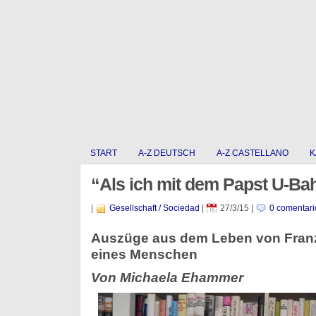
START
A-Z DEUTSCH
A-Z CASTELLANO
K
“Als ich mit dem Papst U-Ba
|
Gesellschaft / Sociedad
|
27/3/15
|
0 comentari
Auszüge aus dem Leben von Franz
eines Menschen
Von Michaela Ehammer