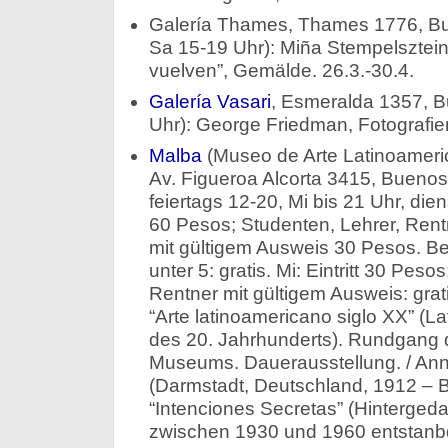
Galería Thames, Thames 1776, Bue
Sa 15-19 Uhr): Miña Stempelsztein
vuelven”, Gemälde. 26.3.-30.4.
Galería Vasari
, Esmeralda 1357, B
Uhr): George Friedman, Fotografien
Malba
(Museo de Arte Latinoameri
Av. Figueroa Alcorta 3415, Bueno
feiertags 12-20, Mi bis 21 Uhr, dien
60 Pesos; Studenten, Lehrer, Rent
mit gültigem Ausweis 30 Pesos. Beh
unter 5: gratis. Mi: Eintritt 30 Pes
Rentner mit gültigem Ausweis: grati
“Arte latinoamericano siglo XX” (L
des 20. Jahrhunderts). Rundgang
Museums. Dauerausstellung. / Ann
(Darmstadt, Deutschland, 1912 – B
“Intenciones Secretas” (Hintergeda
zwischen 1930 und 1960 entstanbd