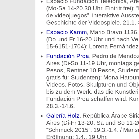
Espacio Fundación Telefónica, Ar
(Mo-Sa 14-20.30 Uhr. Eintritt frei)
de videojuegos”, interaktive Ausste
Geschichte der Videospiele. 21.1.-
Espacio Kamm
, Mario Bravo 1136
(Do und Fr 16-20 Uhr und nach Ver
15-6151-1704): Lorena Fernández, 
Fundación Proa
, Pedro de Mendo
Aires (Di-So 11-19 Uhr, montags ge
Pesos, Rentner 10 Pesos, Student
gratis für Studenten): Mona Hatoum
Videos, Fotos, Skulpturen und Obj
bis zu dem Werk, das die Künstlerin
Fundación Proa schaffen wird. Kura
28.3.-14.6.
Galería Holz
, República Árabe Sir
Aires (Di-Fr 13-20, Sa und So 11-
“Schmuck 2015”. 19.3.-1.4. / Mari
Eröffnung: 1.4., 19 Uhr.