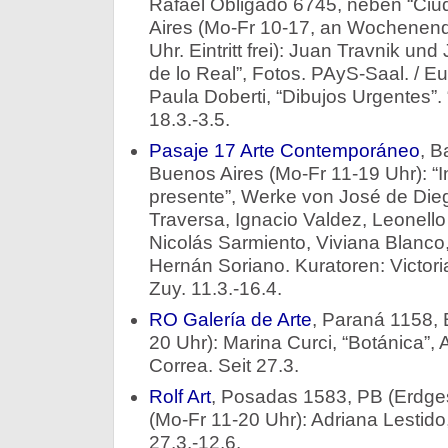
Rafael Obligado 6745, neben “Ciud
Aires (Mo-Fr 10-17, an Wochenen
Uhr. Eintritt frei): Juan Travnik un
de lo Real”, Fotos. PAyS-Saal. / E
Paula Doberti, “Dibujos Urgentes”.
18.3.-3.5.
Pasaje 17 Arte Contemporáneo
, B
Buenos Aires (Mo-Fr 11-19 Uhr): “I
presente”, Werke von José de Die
Traversa, Ignacio Valdez, Leonello
Nicolás Sarmiento, Viviana Blanco
Hernán Soriano. Kuratoren: Victori
Zuy. 11.3.-16.4.
RO Galería de Arte
, Paraná 1158, 
20 Uhr): Marina Curci, “Botánica”, 
Correa. Seit 27.3.
Rolf Art
, Posadas 1583, PB (Erdge
(Mo-Fr 11-20 Uhr): Adriana Lestido
27.3.-12.6.