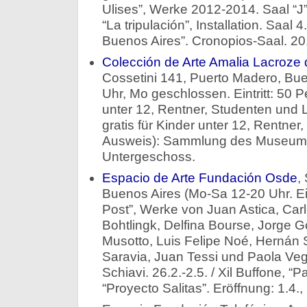
Ulises”, Werke 2012-2014. Saal “J”. 
“La tripulación”, Installation. Saal 4
Buenos Aires”. Cronopios-Saal. 20.
Colección de Arte Amalia Lacroze 
Cossetini 141, Puerto Madero, Bue
Uhr, Mo geschlossen. Eintritt: 50 
unter 12, Rentner, Studenten und 
gratis für Kinder unter 12, Rentner
Ausweis): Sammlung des Museums.
Untergeschoss.
Espacio de Arte Fundación Osde
,
Buenos Aires (Mo-Sa 12-20 Uhr. Eintr
Post”, Werke von Juan Astica, Carl
Bohtlingk, Delfina Bourse, Jorge Go
Musotto, Luis Felipe Noé, Herná
Saravia, Juan Tessi und Paola Vega
Schiavi. 26.2.-2.5. / Xil Buffone, “Pa
“Proyecto Salitas”. Eröffnung: 1.4., 