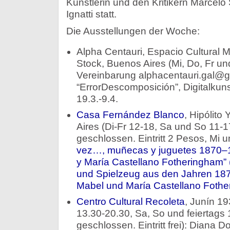
Künstlerin und den Kritikern Marcel
Ignatti statt.
Die Ausstellungen der Woche:
Alpha Centauri, Espacio Cultural M
Stock, Buenos Aires (Mi, Do, Fr u
Vereinbarung alphacentauri.gal@gm
“ErrorDescomposición”, Digitalkun
19.3.-9.4.
Casa Fernández Blanco
, Hipólito
Aires (Di-Fr 12-18, Sa und So 11-17
geschlossen. Eintritt 2 Pesos, Mi u
vez…, muñecas y juguetes 1870–1
y María Castellano Fotheringham”
und Spielzeug aus den Jahren 18
Mabel und María Castellano Fothe
Centro Cultural Recoleta
, Junín 19
13.30-20.30, Sa, So und feiertags
geschlossen. Eintritt frei): Diana 