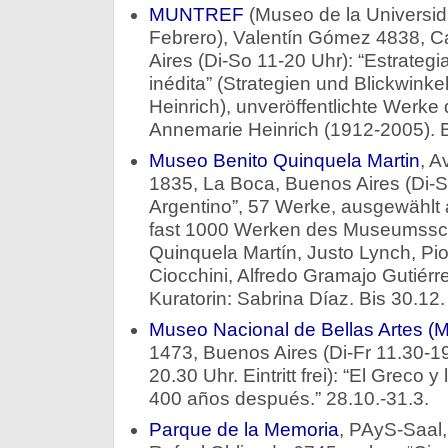
MUNTREF
(Museo de la Universid
Febrero), Valentín Gómez 4838, C
Aires (Di-So 11-20 Uhr): “Estrategi
inédita” (Strategien und Blickwinkel
Heinrich), unveröffentlichte Werke
Annemarie Heinrich (1912-2005). B
Museo Benito Quinquela Martin
, A
1835, La Boca, Buenos Aires (Di-So
Argentino”, 57 Werke, ausgewählt
fast 1000 Werken des Museumsscha
Quinquela Martín, Justo Lynch, Pio
Ciocchini, Alfredo Gramajo Gutiérr
Kuratorin: Sabrina Díaz. Bis 30.12.
Museo Nacional de Bellas Artes 
1473, Buenos Aires (Di-Fr 11.30-1
20.30 Uhr. Eintritt frei): “El Greco y
400 años después.” 28.10.-31.3.
Parque de la Memoria
, PAyS-Saal,