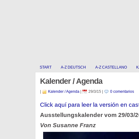
START
A-Z DEUTSCH
A-Z CASTELLANO
K
Kalender / Agenda
|
Kalender / Agenda
|
29/3/15
|
0 comentarios
Click aquí­ para leer la versión en cas
Ausstellungskalender vom 29/03/
Von Susanne Franz