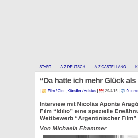
START
A-Z DEUTSCH
A-Z CASTELLANO
K
“Da hatte ich mehr Glück als
|
Film / Cine
,
Künstler / Artistas
|
29/4/15
|
0 come
Interview mit Nicolás Aponte Aragó
Film “Idilio” eine spezielle Erwäh
Wettbewerb “Argentinischer Film” 
Von Michaela Ehammer