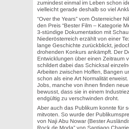
zumindest einmal im Leben schon iden
vielleicht gerade deshalb so viel An
“Over the Years” vom Österreicher N
den Preis “Bester Film – Kategorie 
3-stündige Dokumentation mit Schau
Niederösterreich erzählt von einer Text
lange Geschichte zurückblickt, jedo
drohenden Konkurs ankämpft. Der Do
Entwicklungen über einen Zeitraum 
schildert dabei das Schicksal einzel
Arbeiten zwischen Hoffen, Bangen un
schon als eine Art Normalität erweist
Jobs, manche von ihnen finden neue Ar
bewusst, dass sie in einem Industriez
endgültig zu verschwinden droht.
Aber auch das Publikum konnte für se
mitvoten. So wurde der Publikumspre
von Naji Abu Nowar (Bester Ausländis
Rock de Moda” von Santiago Charrier