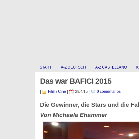
START
A-Z DEUTSCH
A-Z CASTELLANO
K
Das war BAFICI 2015
|
Film / Cine
|
29/4/15
|
0 comentarios
Die Gewinner, die Stars und die Fa
Von Michaela Ehammer