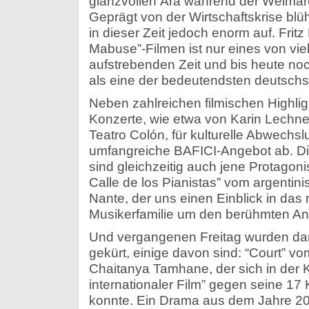
glanzvollen Ära während der Weimar
Geprägt von der Wirtschaftskrise blüh
in dieser Zeit jedoch enorm auf. Fritz
Mabuse”-Filmen ist nur eines von vie
aufstrebenden Zeit und bis heute noc
als eine der bedeutendsten deutsch
Neben zahlreichen filmischen Highlig
Konzerte, wie etwa von Karin Lechne
Teatro Colón, für kulturelle Abwechs
umfangreiche BAFICI-Angebot ab. Di
sind gleichzeitig auch jene Protagoni
Calle de los Pianistas” vom argenti
Nante, der uns einen Einblick in das
Musikerfamilie um den berühmten An
Und vergangenen Freitag wurden dan
gekürt, einige davon sind: “Court” v
Chaitanya Tamhane, der sich in der K
internationaler Film” gegen seine 1
konnte. Ein Drama aus dem Jahre 20