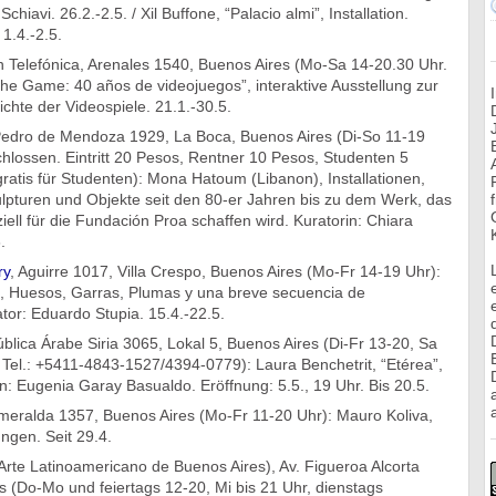
Schiavi. 26.2.-2.5. / Xil Buffone, “Palacio almi”, Installation.
 1.4.-2.5.
 Telefónica, Arenales 1540, Buenos Aires (Mo-Sa 14-20.30 Uhr.
ay the Game: 40 años de videojuegos”, interaktive Ausstellung zur
chte der Videospiele. 21.1.-30.5.
Pedro de Mendoza 1929, La Boca, Buenos Aires (Di-So 11-19
hlossen. Eintritt 20 Pesos, Rentner 10 Pesos, Studenten 5
ratis für Studenten): Mona Hatoum (Libanon), Installationen,
ulpturen und Objekte seit den 80-er Jahren bis zu dem Werk, das
ziell für die Fundación Proa schaffen wird. Kuratorin: Chiara
.
ry
, Aguirre 1017, Villa Crespo, Buenos Aires (Mo-Fr 14-19 Uhr):
s, Huesos, Garras, Plumas y una breve secuencia de
tor: Eduardo Stupia. 15.4.-22.5.
blica Árabe Siria 3065, Lokal 5, Buenos Aires (Di-Fr 13-20, Sa
 Tel.: +5411-4843-1527/4394-0779): Laura Benchetrit, “Etérea”,
: Eugenia Garay Basualdo. Eröffnung: 5.5., 19 Uhr. Bis 20.5.
a
meralda 1357, Buenos Aires (Mo-Fr 11-20 Uhr): Mauro Koliva,
ungen. Seit 29.4.
rte Latinoamericano de Buenos Aires), Av. Figueroa Alcorta
 (Do-Mo und feiertags 12-20, Mi bis 21 Uhr, dienstags