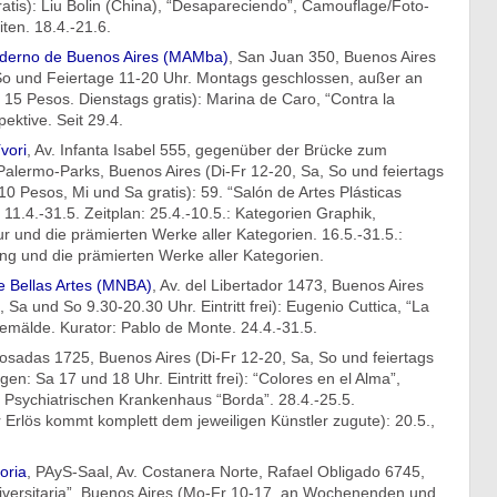
ratis): Liu Bolin (China), “Desapareciendo”, Camouflage/Foto-
ten. 18.4.-21.6.
derno de Buenos Aires (MAMba)
, San Juan 350, Buenos Aires
 So und Feiertage 11-20 Uhr. Montags geschlossen, außer an
tt 15 Pesos. Dienstags gratis): Marina de Caro, “Contra la
ektive. Seit 29.4.
vori
, Av. Infanta Isabel 555, gegenüber der Brücke zum
alermo-Parks, Buenos Aires (Di-Fr 12-20, Sa, So und feiertags
 10 Pesos, Mi und Sa gratis): 59. “Salón de Artes Plásticas
11.4.-31.5. Zeitplan: 25.4.-10.5.: Kategorien Graphik,
r und die prämierten Werke aller Kategorien. 16.5.-31.5.:
ng und die prämierten Werke aller Kategorien.
 Bellas Artes (MNBA)
, Av. del Libertador 1473, Buenos Aires
 Sa und So 9.30-20.30 Uhr. Eintritt frei): Eugenio Cuttica, “La
Gemälde. Kurator: Pablo de Monte. 24.4.-31.5.
Posadas 1725, Buenos Aires (Di-Fr 12-20, Sa, So und feiertags
en: Sa 17 und 18 Uhr. Eintritt frei): “Colores en el Alma”,
sychiatrischen Krankenhaus “Borda”. 28.4.-25.5.
 Erlös kommt komplett dem jeweiligen Künstler zugute): 20.5.,
oria
, PAyS-Saal, Av. Costanera Norte, Rafael Obligado 6745,
versitaria”, Buenos Aires (Mo-Fr 10-17, an Wochenenden und