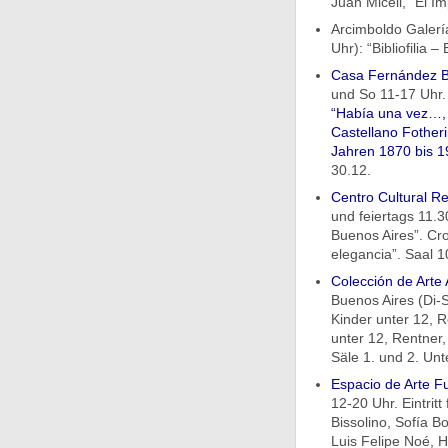
Juan Miceli, “El Im
Arcimboldo Galerí
Uhr): “Bibliofilia – 
Casa Fernández B
und So 11-17 Uhr. 
“Había una vez…,
Castellano Fother
Jahren 1870 bis 
30.12.
Centro Cultural Re
und feiertags 11.30
Buenos Aires”. Cro
elegancia”. Saal 10
Colección de Arte
Buenos Aires (Di-S
Kinder unter 12, R
unter 12, Rentner
Säle 1. und 2. Un
Espacio de Arte 
12-20 Uhr. Eintritt
Bissolino, Sofía B
Luis Felipe Noé, 