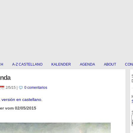
CH
A-Z CASTELLANO
KALENDER
AGENDA
ABOUT
CON
enda
2/5/15
|
0 comentarios
a versión en castellano.
er vom 02/05/2015