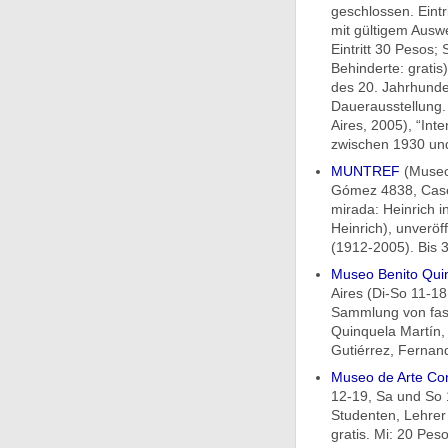
geschlossen. Eintr
mit gültigem Auswe
Eintritt 30 Pesos;
Behinderte: gratis
des 20. Jahrhund
Dauerausstellung.
Aires, 2005), “Int
zwischen 1930 und
MUNTREF
(Museo 
Gómez 4838, Caser
mirada: Heinrich in
Heinrich), unveröf
(1912-2005). Bis 3
Museo Benito Quin
Aires (Di-So 11-18
Sammlung von fas
Quinquela Martín, 
Gutiérrez, Fernand
Museo de Arte C
12-19, Sa und So 1
Studenten, Lehrer
gratis. Mi: 20 Pes