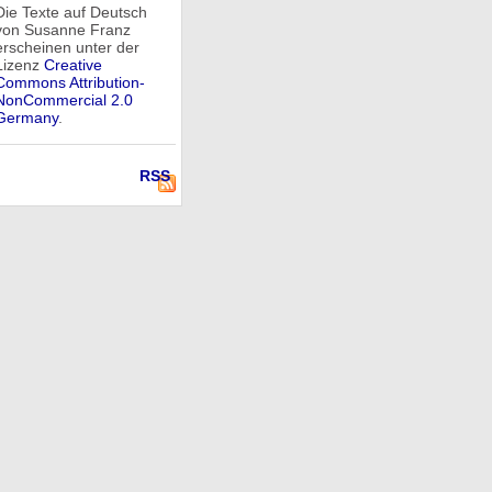
Die Texte auf Deutsch
von Susanne Franz
erscheinen unter der
Lizenz
Creative
Commons Attribution-
NonCommercial 2.0
Germany
.
RSS