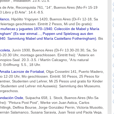
postor”, Installation. 23.4.-21.5.
a de Arte, Reconquista 761, “14”, Buenos Aires (Mo-Fr 15-19
El Libro y El Arte”. 14.4.-8.5.
lanco
, Hipólito Yrigoyen 1420, Buenos Aires (Di-Fr 12-18, Sa
feiertags geschlossen. Eintritt 2 Pesos, Mi und Do gratis):
 muñecas y juguetes 1870–1940. Colección de Mabel y María
ingham” (Es war einmal…, Puppen und Spielzeug aus den
1940. Sammlung Mabel und María Castellano Fotheringham).
Bis
coleta
, Junín 1930, Buenos Aires (Di-Fr 13.30-20.30, Sa, So
-20.30 Uhr, montags geschlossen. Eintritt frei): “Asterix en
nopios-Saal. 20.3.-3.5. / Martín Calcagno, “A tu natural
. Eröffnung: 5.5., 18 Uhr.
 Amalia Lacroze de Fortabat
, Olga Cossetini 141, Puerto Madero,
o 12-20 Uhr, Mo geschlossen. Eintritt: 50 Pesos, 25 Pesos für
entner, Studenten und Lehrer, Mi 25 Pesos und gratis für Kinder
, Studenten und Lehrer mit Ausweis): Sammlung des Museums.
tergeschoss.
Fundación Osde
, Suipacha 658, 1. Stock, Buenos Aires (Mo-Sa
 frei): “Pintura Post Post”, Werke von Juan Astica, Carlos
ohtlingk, Delfina Bourse, Jorge González Perrin, Victoria Musotto,
Hernán Salamanco, Susana Saravia, Juan Tessi und Paola Vega.