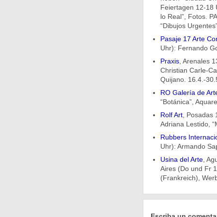
Feiertagen 12-18 U
lo Real”, Fotos. P
“Dibujos Urgentes”
Pasaje 17 Arte C
Uhr): Fernando Go
Praxis
, Arenales 
Christian Carle-Ca
Quijano. 16.4.-30.
RO Galería de Art
“Botánica”, Aquare
Rolf Art
, Posadas 
Adriana Lestido, “
Rubbers Internaci
Uhr): Armando Sapi
Usina del Arte
, Ag
Aires (Do und Fr 14
(Frankreich), Werb
Escriba un comenta