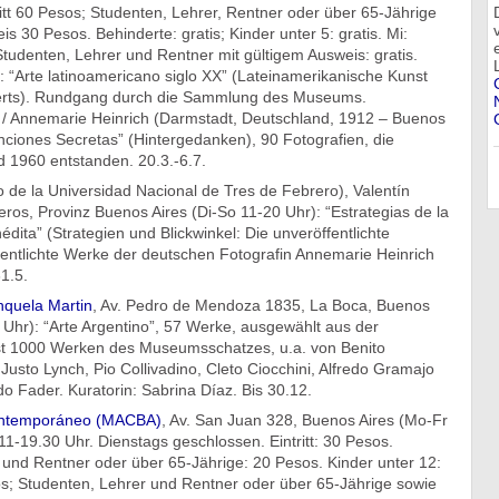
itt 60 Pesos; Studenten, Lehrer, Rentner oder über 65-Jährige
is 30 Pesos. Behinderte: gratis; Kinder unter 5: gratis. Mi:
 Studenten, Lehrer und Rentner mit gültigem Ausweis: gratis.
): “Arte latinoamericano siglo XX” (Lateinamerikanische Kunst
erts). Rundgang durch die Sammlung des Museums.
 / Annemarie Heinrich (Darmstadt, Deutschland, 1912 – Buenos
enciones Secretas” (Hintergedanken), 90 Fotografien, die
 1960 entstanden. 20.3.-6.7.
de la Universidad Nacional de Tres de Febrero), Valentín
os, Provinz Buenos Aires (Di-So 11-20 Uhr): “Estrategias de la
édita” (Strategien und Blickwinkel: Die unveröffentlichte
fentlichte Werke der deutschen Fotografin Annemarie Heinrich
1.5.
quela Martin
, Av. Pedro de Mendoza 1835, La Boca, Buenos
 Uhr): “Arte Argentino”, 57 Werke, ausgewählt aus der
t 1000 Werken des Museumsschatzes, u.a. von Benito
Justo Lynch, Pio Collivadino, Cleto Ciocchini, Alfredo Gramajo
o Fader. Kuratorin: Sabrina Díaz. Bis 30.12.
ontemporáneo (MACBA)
, Av. San Juan 328, Buenos Aires (Mo-Fr
1-19.30 Uhr. Dienstags geschlossen. Eintritt: 30 Pesos.
 und Rentner oder über 65-Jährige: 20 Pesos. Kinder unter 12:
os; Studenten, Lehrer und Rentner oder über 65-Jährige sowie