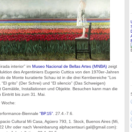
irada interior” im
Museo Nacional de Bellas Artes (MNBA)
zeigt
duktion des Argentiniers Eugenio Cuttica von den 1970er-Jahren
blo de Monte kuratierte Schau ist in die drei Kernbereiche “Los
, “El grito” (Der Schrei) und “El silencio” (Das Schweigen)
st Gemälde, Installationen und Objekte. Besuchen kann man die
 Eintritt bis zum 31. Mai.
r Woche:
Performance-Biennale
“BP.15”
. 27.4.-7.6.
pacio Cultural Mi Casa, Agüero 793, 1. Stock, Buenos Aires (Mi,
22 Uhr oder nach Vereinbarung alphacentauri.gal@gmail.com):