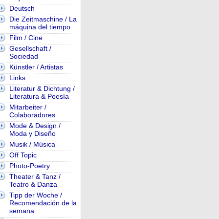
Deutsch
Die Zeitmaschine / La
máquina del tiempo
Film / Cine
Gesellschaft /
Sociedad
Künstler / Artistas
Links
Literatur & Dichtung /
Literatura & Poesía
Mitarbeiter /
Colaboradores
Mode & Design /
Moda y Diseño
Musik / Música
Off Topic
Photo-Poetry
Theater & Tanz /
Teatro & Danza
Tipp der Woche /
Recomendación de la
semana