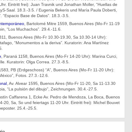
hr. Eintritt frei): Juan Travnik und Jonathan Moller, “Huellas de
AyS-Saal. 18.3.-3.5. / Eugenia Bekeris und María Paula Doberti,
. “Espacio Base de Datos”. 18.3.-3.5.
ontemporáneo
, Bartolomé Mitre 1559, Buenos Aires (Mo-Fr 11-19
in, “Los Muchachos”. 29.4.-11.6.
1311, Buenos Aires (Mo-Fr 10.30-19.30, Sa 10.30-14 Uhr):
tafago, “Monumentos a la deriva”. Kuratorin: Ana Martínez
5.
e
, Paraná 1158, Buenos Aires (Mo-Fr 14-20 Uhr): Marina Curci,
lle. Kuratorin: Olga Correa. 27.3.-8.5.
1583, PB (Erdgeschoss) “A”, Buenos Aires (Mo-Fr 11-20 Uhr):
México”, Fotos. 27.3.-12.6.
onal
, Av. Alvear 1595, Buenos Aires (Mo-Fr 11-20, Sa 11-13.30
a, “La pulsión del dibujo”, Zeichnungen. 30.4.-27.5.
ustín Caffarena 1, Ecke Av. Pedro de Mendoza, La Boca, Buenos
-20, Sa, So und feiertags 11-20 Uhr. Eintritt frei): Michel Bouvet
eposter. 25.4.-25.5.
rio