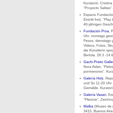
Kuratorin: Cristina 
“Proyecto Salitas”.
Espacio Fundación
Eintritt frei): “Pl
40-jährigen Geschi
Fundación Proa
, 
Uhr, montags gesc
Pesos; dienstags g
Videos, Fotos, Sk
die Künstlerin spe
Bertola. 28.3.-14.6
Gachi Prieto Galle
Nora Aslan, “Pelo
pormenores”. Kura
Galería Holz
, Repú
und So 11-20 Uhr.
Gemälde. Kuratorin
Galería Vasari
, Es
“Planicie”, Zeichn
Malba
(Museo de A
3415, Buenos Aires