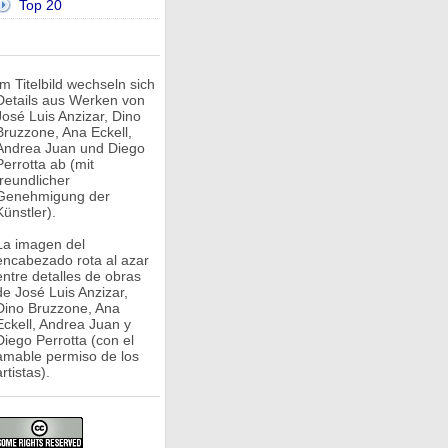
Top 20
Im Titelbild wechseln sich
Details aus Werken von
José Luis Anzizar, Dino
Bruzzone, Ana Eckell,
Andrea Juan und Diego
Perrotta ab (mit
freundlicher
Genehmigung der
Künstler).
La imagen del
encabezado rota al azar
entre detalles de obras
de José Luis Anzizar,
Dino Bruzzone, Ana
Eckell, Andrea Juan y
Diego Perrotta (con el
amable permiso de los
rtistas).