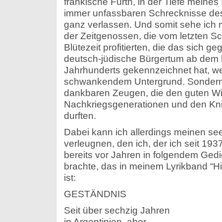
fränkische Fürth, in der Tiefe meines
immer unfassbaren Schrecknisse des
ganz verlassen. Und somit sehe ich m
der Zeitgenossen, die vom letzten S
Blütezeit profitierten, die das sich g
deutsch-jüdische Bürgertum ab dem le
Jahrhunderts gekennzeichnet hat, wen
schwankendem Untergrund. Sondern i
dankbaren Zeugen, die den guten Wil
Nachkriegsgenerationen und den Knie
durften.
Dabei kann ich allerdings meinen see
verleugnen, den ich, der ich seit 1937
bereits vor Jahren in folgendem Ged
brachte, das in meinem Lyrikband “H
ist:
GESTÄNDNIS
Seit über sechzig Jahren
in Argentinien, aber