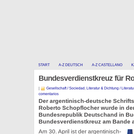
START
A-Z DEUTSCH
A-Z CASTELLANO
K
Bundesverdienstkreuz für Ro
|
Gesellschaft / Sociedad
,
Literatur & Dichtung / Literat
comentarios
Der argentinisch-deutsche Schrifts
Roberto Schopflocher wurde in der
Bundesrepublik Deutschand in Bu
Bundesverdienstkreuz am Bande 
Am 30. April ist der argentinisch-