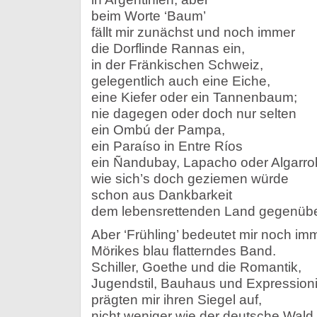
beim Worte ‘Baum’
fällt mir zunächst und noch immer
die Dorflinde Rannas ein,
in der Fränkischen Schweiz,
gelegentlich auch eine Eiche,
eine Kiefer oder ein Tannenbaum;
nie dagegen oder doch nur selten
ein Ombú der Pampa,
ein Paraíso in Entre Ríos
ein Ñandubay, Lapacho oder Algarro
wie sich’s doch geziemen würde
schon aus Dankbarkeit
dem lebensrettenden Land gegenübe
Aber ‘Frühling’ bedeutet mir noch im
Mörikes blau flatterndes Band.
Schiller, Goethe und die Romantik,
Jugendstil, Bauhaus und Expression
prägten mir ihren Siegel auf,
nicht weniger wie der deutsche Wald,