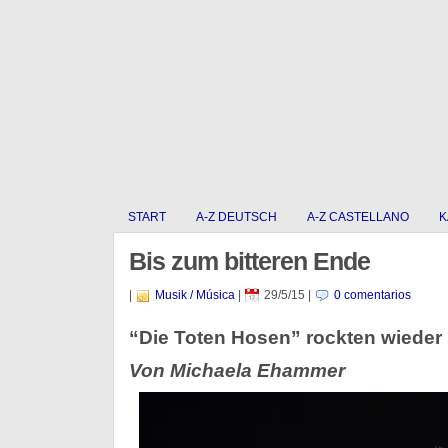
START
A-Z DEUTSCH
A-Z CASTELLANO
K
Bis zum bitteren Ende
|
Musik / Música
|
29/5/15
|
0 comentarios
“Die Toten Hosen” rockten wieder 
Von Michaela Ehammer