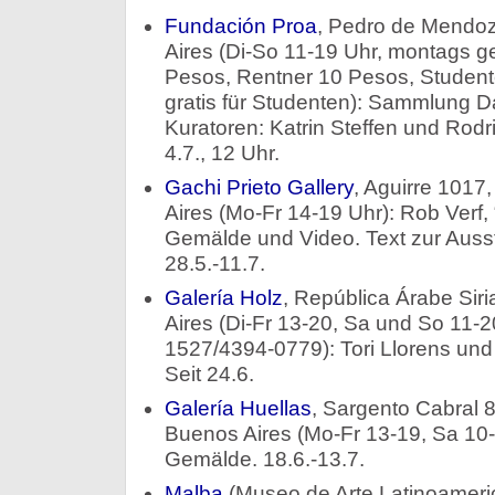
Fundación Proa
, Pedro de Mendo
Aires (Di-So 11-19 Uhr, montags ge
Pesos, Rentner 10 Pesos, Student
gratis für Studenten): Sammlung D
Kuratoren: Katrin Steffen und Rodr
4.7., 12 Uhr.
Gachi Prieto Gallery
, Aguirre 1017
Aires (Mo-Fr 14-19 Uhr): Rob Verf
Gemälde und Video. Text zur Ausst
28.5.-11.7.
Galería Holz
, República Árabe Sir
Aires (Di-Fr 13-20, Sa und So 11-2
1527/4394-0779): Tori Llorens un
Seit 24.6.
Galería Huellas
, Sargento Cabral 
Buenos Aires (Mo-Fr 13-19, Sa 10-1
Gemälde. 18.6.-13.7.
Malba
(Museo de Arte Latinoameri