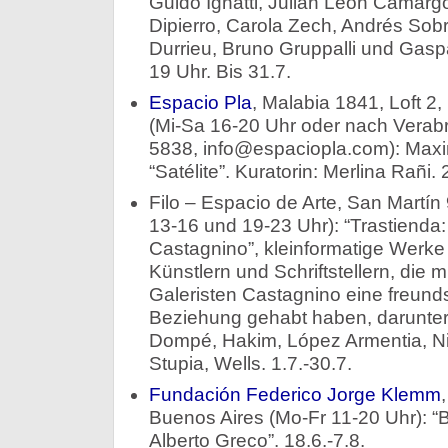
Guido Ignatti, Julián León Camargo
Dipierro, Carola Zech, Andrés Sobr
Durrieu, Bruno Gruppalli und Gaspa
19 Uhr. Bis 31.7.
Espacio Pla
, Malabia 1841, Loft 2
(Mi-Sa 16-20 Uhr oder nach Verabr
5838, info@espaciopla.com): Maxi
“Satélite”. Kuratorin: Merlina Rañi. 
Filo – Espacio de Arte, San Martí
13-16 und 19-23 Uhr): “Trastienda
Castagnino”, kleinformatige Werke
Künstlern und Schriftstellern, die 
Galeristen Castagnino eine freunds
Beziehung gehabt haben, darunter 
Dompé, Hakim, López Armentia, Ni
Stupia, Wells. 1.7.-30.7.
Fundación Federico Jorge Klemm
Buenos Aires (Mo-Fr 11-20 Uhr): “
Alberto Greco”. 18.6.-7.8.