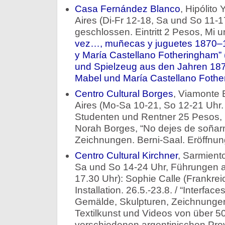
Casa Fernández Blanco
, Hipólito
Aires (Di-Fr 12-18, Sa und So 11-17
geschlossen. Eintritt 2 Pesos, Mi u
vez…, muñecas y juguetes 1870–1
y María Castellano Fotheringham”
und Spielzeug aus den Jahren 18
Mabel und María Castellano Fothe
Centro Cultural Borges
, Viamonte 
Aires (Mo-Sa 10-21, So 12-21 Uhr. 
Studenten und Rentner 25 Pesos, un
Norah Borges, “No dejes de soña
Zeichnungen. Berni-Saal. Eröffnung:
Centro Cultural Kirchner
, Sarmient
Sa und So 14-24 Uhr, Führungen a
17.30 Uhr): Sophie Calle (Frankrei
Installation. 26.5.-23.8. / “Interfac
Gemälde, Skulpturen, Zeichnungen,
Textilkunst und Videos von über 5
verschiedenen argentinischen Prov