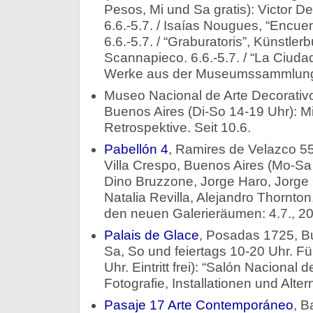
Pesos, Mi und Sa gratis): Victor De
6.6.-5.7. / Isaías Nougues, “Encue
6.6.-5.7. / “Graburatoris”, Künstler
Scannapieco. 6.6.-5.7. / “La Ciudad 
Werke aus der Museumssammlung. 
Museo Nacional de Arte Decorativo,
Buenos Aires (Di-So 14-19 Uhr): Mi
Retrospektive. Seit 10.6.
Pabellón 4
, Ramires de Velazco 5
Villa Crespo, Buenos Aires (Mo-Sa
Dino Bruzzone, Jorge Haro, Jorge
Natalia Revilla, Alejandro Thornton,
den neuen Galerieräumen: 4.7., 20 
Palais de Glace
, Posadas 1725, Bu
Sa, So und feiertags 10-20 Uhr. F
Uhr. Eintritt frei): “Salón Nacional
Fotografie, Installationen und Alter
Pasaje 17 Arte Contemporáneo
, B