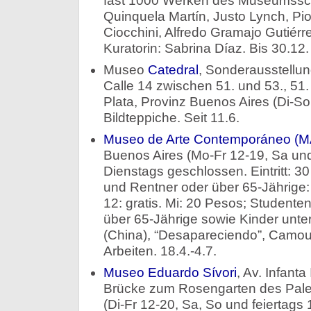
fast 1000 Werken des Museumsscha
Quinquela Martín, Justo Lynch, Pio
Ciocchini, Alfredo Gramajo Gutiérr
Kuratorin: Sabrina Díaz. Bis 30.12.
Museo
Catedral
, Sonderausstellun
Calle 14 zwischen 51. und 53., 51.
Plata, Provinz Buenos Aires (Di-So 
Bildteppiche. Seit 11.6.
Museo de Arte Contemporáneo (
Buenos Aires (Mo-Fr 12-19, Sa un
Dienstags geschlossen. Eintritt: 3
und Rentner oder über 65-Jährige:
12: gratis. Mi: 20 Pesos; Studente
über 65-Jährige sowie Kinder unter 
(China), “Desapareciendo”, Camou
Arbeiten. 18.4.-4.7.
Museo Eduardo Sívori
, Av. Infant
Brücke zum Rosengarten des Pale
(Di-Fr 12-20, Sa, So und feiertags 1