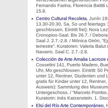
Fernando Farina, Florencia Battiti 
15.8.
Centro Cultural Recoleta
, Junín 19
13.30-20.30, Sa, So und feiertags
geschlossen. Eintritt frei): Nora Le
Cronopios-Saal. Bis 26.7. / Debora
Saal J. 2.7.-2.8. / Mónica Girón, “E
terrestre”. Kuratoren: Valeria Balu
Navarro. Saal C. 2.7.-2.8.
Colección de Arte Amalia Lacroze 
Cossetini 141, Puerto Madero, Bue
Uhr, Mo geschlossen. Eintritt: 50 
unter 12, Rentner, Studenten und 
gratis für Kinder unter 12, Rentner
Ausweis): Sammlung des Museums.
Untergeschoss. / “Marcelo Pombo, u
Kuratorin: Inés Katzenstein. 1. Stoc
Elsi del Río Arte Contemporáneo
,