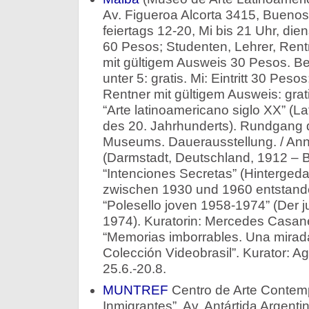
Av. Figueroa Alcorta 3415, Bueno
feiertags 12-20, Mi bis 21 Uhr, dien
60 Pesos; Studenten, Lehrer, Rent
mit gültigem Ausweis 30 Pesos. Beh
unter 5: gratis. Mi: Eintritt 30 Pes
Rentner mit gültigem Ausweis: grati
“Arte latinoamericano siglo XX” (L
des 20. Jahrhunderts). Rundgang
Museums. Dauerausstellung. / Ann
(Darmstadt, Deutschland, 1912 – B
“Intenciones Secretas” (Hintergeda
zwischen 1930 und 1960 entstanden
“Polesello joven 1958-1974” (Der j
1974). Kuratorin: Mercedes Casaneg
“Memorias imborrables. Una mirada 
Colección Videobrasil”. Kurator: A
25.6.-20.8.
MUNTREF
Centro de Arte Contem
Inmigrantes”, Av. Antártida Argent