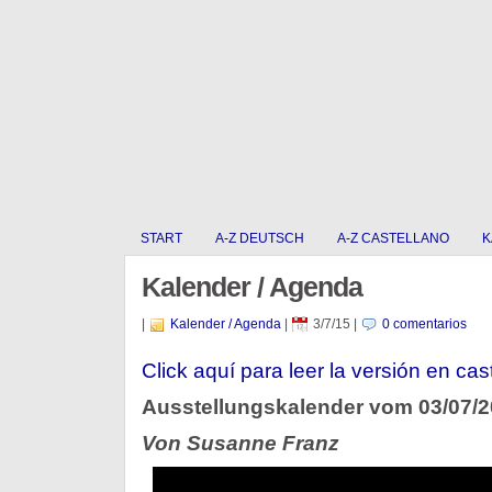
START
A-Z DEUTSCH
A-Z CASTELLANO
K
Kalender / Agenda
|
Kalender / Agenda
|
3/7/15
|
0 comentarios
Click aquí­ para leer la versión en cas
Ausstellungskalender vom 03/07/
Von Susanne Franz