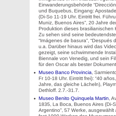
Einwanderungsbehörde “Dirección 
und Buquebus, Eingang: Apostade
(Di-So 11-19 Uhr. Eintritt frei. Füh
Muniz, Buenos Aires”, 20 Jahre de
Produktion dieses brasilianischen 
Zu sehen sind seine bedeutendsten 
“Imágenes de basura”, “Después de
u.a. Darüber hinaus wird das Vid
gezeigt, seine schwimmende Installa
Biennale von Venedig, und sein Fi
für den Oscar als bester Dokumenta
Museo Banco Provincia
, Sarmient
Fr 10-18 Uhr. Eintritt frei): “40 año
Jahre, das gleiche Lächeln), Pla
Dethloff. 2.7.-31.7.
Museo Benito Quinquela Martin
, A
1835, La Boca, Buenos Aires (Di-So
Argentino”, 57 Werke, ausgewählt