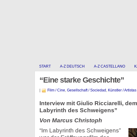
START
A-Z DEUTSCH
A-Z CASTELLANO
K
“Eine starke Geschichte”
|
Film / Cine
,
Gesellschaft / Sociedad
,
Künstler / Artistas
Interview mit Giulio Ricciarelli, d
Labyrinth des Schweigens”
Von Marcus Christoph
“Im Labyrinth des Schweigens”