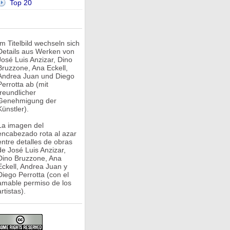
Top 20
Im Titelbild wechseln sich
Details aus Werken von
José Luis Anzizar, Dino
Bruzzone, Ana Eckell,
Andrea Juan und Diego
Perrotta ab (mit
freundlicher
Genehmigung der
Künstler).
La imagen del
encabezado rota al azar
entre detalles de obras
de José Luis Anzizar,
Dino Bruzzone, Ana
Eckell, Andrea Juan y
Diego Perrotta (con el
amable permiso de los
rtistas).