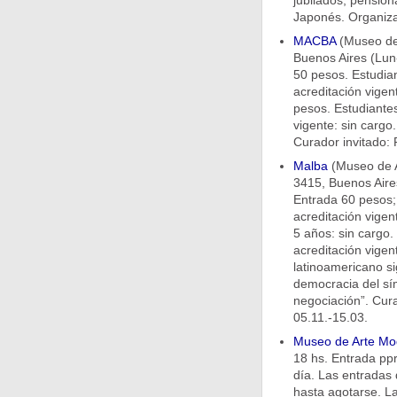
jubilados, pension
Japonés. Organiza
MACBA
(Museo de 
Buenos Aires (Lun
50 pesos. Estudia
acreditación vigen
pesos. Estudiante
vigente: sin cargo
Curador invitado: 
Malba
(Museo de A
3415, Buenos Aires
Entrada 60 pesos;
acreditación vige
5 años: sin cargo.
acreditación vigen
latinoamericano si
democracia del sím
negociación”. Cur
05.11.-15.03.
Museo de Arte Mo
18 hs. Entrada pp
día. Las entradas 
hasta agotarse. L