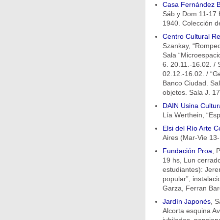
Casa Fernández B
Sáb y Dom 11-17 h
1940. Colección d
Centro Cultural Re
Szankay, “Rompecab
Sala “Microespacio
6. 20.11.-16.02. / 
02.12.-16.02. / “G
Banco Ciudad. Sala
objetos. Sala J. 1
DAIN Usina Cultur
Lía Werthein, “Esp
Elsi del Río Arte
Aires (Mar-Vie 13-
Fundación Proa
, 
19 hs, Lun cerrado
estudiantes): Jerem
popular”, instalac
Garza, Ferran Bar
Jardín Japonés
, S
Alcorta esquina Av