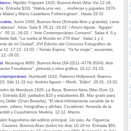
lanco
, Hipólito Yrigoyen 1420, Buenos Aires (Mar-Vie 12-18,
s. Entrada $10): “Había una vez…, muñecas y juguetes 1870-
e Mabel y María Castellano Fotheringham”. Hasta 28.02.
coleta
, Juní­n 1930, Buenos Aires (Entrada libre y gratuita): Lena
ezas”, fotos. Sala 9. 05.11.-16.02. / Arturo Aguiar, “Agujas”.
”. 05.11.-16.02. / “Arte Contemporáneo Coreano”. Salas 4, 5 y
Stella Sidi, “La vuelta al Mundo en 270 días”. Salas 1 y 2.
ente de mi Ciudad”, XVI Edición del Concurso Fotográfico de
 12. 17.12.-14.02. / Tomás Espina, “Ya fui mujer”, acuarelas,
7.12.-28.02.
al
, Nicaragua 4899, Buenos Aires (54-(0)11–4778-3554): Ana
acios Freudianos”, pinturas y obra gráfica. 15.12.-01.03.
 Contemporáneo
, Humboldt 1510, Palermo Hollywood, Buenos
19, Sáb 11-15 hs): Andrés Agosin – Monk, “Edén”. 20.01.-19.02.
Pedro de Mendoza 1929, La Boca, Buenos Aires (Mar-Dom 11-
. Entrada $20, jubilados $10 y estudiantes $5; Mar gratis para
y Deller (Gran Bretaña), “El ideal infinitamente variable de lo
iones, videos, fotografías y afiches. Curadores: Amanda de la
enblit y Cuauhtémoc Medina. 12.12.-Marzo.
alón Kagoshima del edificio principal, 1er piso, Av. Figueroa
. Casares, Buenos Aires (todos los días 10-18 hs. Entrada $50,