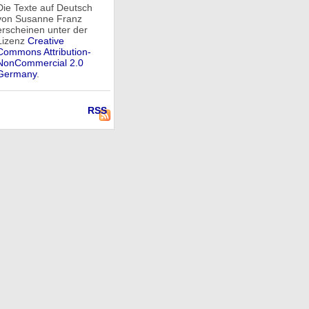
Die Texte auf Deutsch
von Susanne Franz
erscheinen unter der
Lizenz
Creative
Commons Attribution-
NonCommercial 2.0
Germany
.
RSS