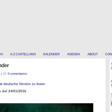
CH
A-Z CASTELLANO
KALENDER
AGENDA
ABOUT
CON
nder
6
|
0 comentarios
die deutsche Version zu lesen.
 del 24/01/2016