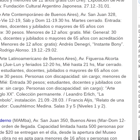
ados y menores de 12 años gratis con DNI): Exposición de Arte
: Fundación Cultural Argentino Japonesa. 27.12.-31.01.
Arte Contemporáneo de Buenos Aires), Av. San Juan 328,
-Vie 12-19, Sáb y Dom 11-19.30 hs. Martes cerrado. Entrada:
ntes, docentes y jubilados o mayores de 65 años con
te: 30 pesos. Menores de 12 años: gratis. Mié: General: 30
s, docentes y jubilados o mayores de 65 años con acreditación
. Menores de 12 años: gratis): Andrés Denegri, “Instante Bony”.
Rodrigo Alonso. 19.12.-29.02.
rte Latinoamericano de Buenos Aires), Av. Figueroa Alcorta
 (Jue-Lun y feriados 12-20 hs, Mié hasta 21 hs, Mar cerrado.
 estudiantes, docentes, jubilados o mayores de 65 años con
nte 30 pesos. Personas con discapacidad: sin cargo; menores de
 Mié: Entrada 30 pesos; estudiantes, docentes y jubilados con
te: sin cargo. Personas con discapacidad: sin cargo): “Arte
glo XX”. Colección permanente. / Leandro Erlich, “La
bolo”, instalación. 21.09.-28.03. / Francis Alÿs, “Relato de una
ador: Cuauhtémoc Medina. Salas 3 y 5 (Niveles 1 y 2).
a
derno
(MAMba), Av. San Juan 350, Buenos Aires (Mar-Dom 12-
r orden de llegada. Capacidad limitada hasta 500 personas por
de $20 se entregan en el día, desde la apertura del Museo
a obra no es apta para menores de 16 años y personas con