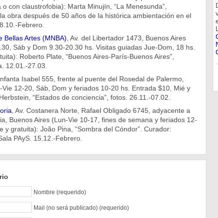
 o con claustrofobia): Marta Minujín, “La Menesunda”,
la obra después de 50 años de la histórica ambientación en el
 08.10.-Febrero.
 Bellas Artes (MNBA)
, Av. del Libertador 1473, Buenos Aires
.30, Sáb y Dom 9.30-20.30 hs. Visitas guiadas Jue-Dom, 18 hs.
atuita): Roberto Plate, “Buenos Aires-París-Buenos Aires”,
. 12.01.-27.03.
Infanta Isabel 555, frente al puente del Rosedal de Palermo,
-Vie 12-20, Sáb, Dom y feriados 10-20 hs. Entrada $10, Mié y
Herbstein, “Estados de conciencia”, fotos. 26.11.-07.02.
oria
, Av. Costanera Norte, Rafael Obligado 6745, adyacente a
ia, Buenos Aires (Lun-Vie 10-17, fines de semana y feriados 12-
re y gratuita): João Pina, “Sombra del Cóndor”. Curador:
ala PAyS. 15.12.-Febrero.
rio
Nombre (requerido)
Mail (no será publicado) (requerido)