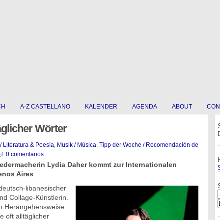
CH
A-Z CASTELLANO
KALENDER
AGENDA
ABOUT
CON
äglicher Wörter
/ Literatura & Poesía
,
Musik / Música
,
Tipp der Woche / Recomendación de
0 comentarios
iedermacherin Lydia Daher kommt zur Internationalen
nos Aires
deutsch-libanesischer
und Collage-Künstlerin.
hen Herangehensweise
 oft alltäglicher