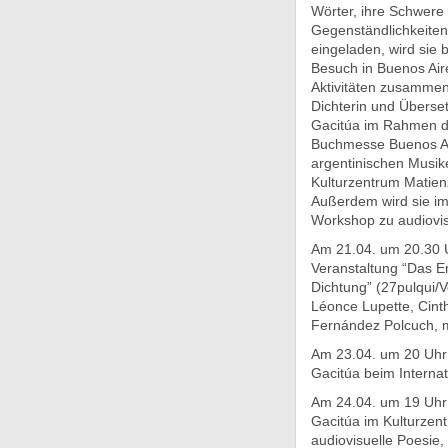
Wörter, ihre Schwere 
Gegenständlichkeite
eingeladen, wird sie 
Besuch in Buenos Air
Aktivitäten zusammen
Dichterin und Überse
Gacitúa im Rahmen de
Buchmesse Buenos Ai
argentinischen Musik
Kulturzentrum Matien
Außerdem wird sie im 
Workshop zu audiovis
Am 21.04. um 20.30 U
Veranstaltung “Das E
Dichtung” (27pulqui/V
Léonce Lupette, Cint
Fernández Polcuch, m
Am 23.04. um 20 Uhr
Gacitúa beim Interna
Am 24.04. um 19 Uhr
Gacitúa im Kulturzent
audiovisuelle Poesie,