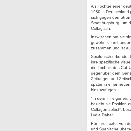
Als Tochter einer de
1980 in Deutschland 
sich gegen den Strom
Stadt Augsburg, um do
Collagistin.
Inzwischen hat sie si
gewöhnlich mit ander
zusammen und ist auß
Spielerisch erkundet 
ihre spezifische visu
die Technik des Cut-
gegenüber dem Ganzen 
Zeitungen und Zeitsch
später in einer neue
hinzuzufügen.
“In dem ihr eigenen, 
bezieht sie Position z
Collagen selbst”, besc
Lydia Daher.
Für ihre Texte, von d
und Spanische überse