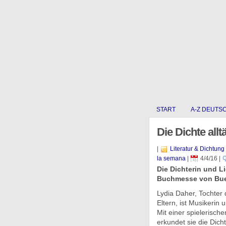
START
A-Z DEUTS
Die Dichte allt
|
Literatur & Dichtung 
la semana
|
4/4/16
|
Die Dichterin und L
Buchmesse von Bue
Lydia Daher, Tochter 
Eltern, ist Musikerin 
Mit einer spielerisc
erkundet sie die Dichte