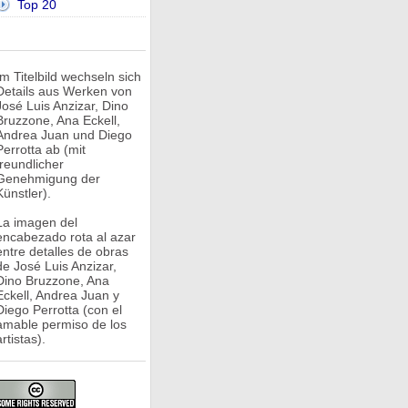
Top 20
Im Titelbild wechseln sich
Details aus Werken von
José Luis Anzizar, Dino
Bruzzone, Ana Eckell,
Andrea Juan und Diego
Perrotta ab (mit
freundlicher
Genehmigung der
Künstler).
La imagen del
encabezado rota al azar
entre detalles de obras
de José Luis Anzizar,
Dino Bruzzone, Ana
Eckell, Andrea Juan y
Diego Perrotta (con el
amable permiso de los
rtistas).