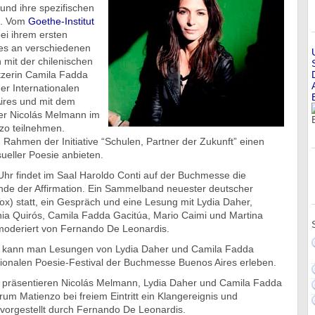
und ihre spezifischen
n. Vom
Goethe-Institut
bei ihrem ersten
es an verschiedenen
 mit der chilenischen
tzerin Camila Fadda
r Internationalen
res und mit dem
er Nicolás Melmann im
zo teilnehmen.
Rahmen der Initiative “Schulen, Partner der Zukunft” einen
ueller Poesie anbieten.
hr findet im Saal Haroldo Conti auf der Buchmesse die
nde der Affirmation. Ein Sammelband neuester deutscher
ox) statt, ein Gespräch und eine Lesung mit Lydia Daher,
hia Quirós, Camila Fadda Gacitúa, Mario Caimi und Martina
oderiert von Fernando De Leonardis.
 kann man Lesungen von Lydia Daher und Camila Fadda
tionalen Poesie-Festival der Buchmesse Buenos Aires erleben.
 präsentieren Nicolás Melmann, Lydia Daher und Camila Fadda
rum Matienzo bei freiem Eintritt ein Klangereignis und
 vorgestellt durch Fernando De Leonardis.