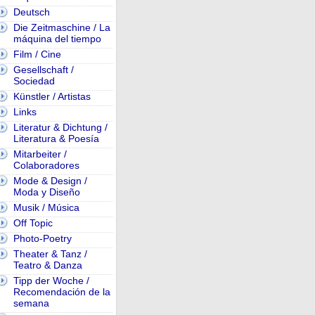
Deutsch
Die Zeitmaschine / La
máquina del tiempo
Film / Cine
Gesellschaft /
Sociedad
Künstler / Artistas
Links
Literatur & Dichtung /
Literatura & Poesía
Mitarbeiter /
Colaboradores
Mode & Design /
Moda y Diseño
Musik / Música
Off Topic
Photo-Poetry
Theater & Tanz /
Teatro & Danza
Tipp der Woche /
Recomendación de la
semana