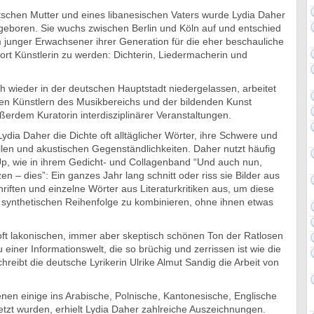
utschen Mutter und eines libanesischen Vaters wurde Lydia Daher
geboren. Sie wuchs zwischen Berlin und Köln auf und entschied
 junger Erwachsener ihrer Generation für die eher beschauliche
rt Künstlerin zu werden: Dichterin, Liedermacherin und
ch wieder in der deutschen Hauptstadt niedergelassen, arbeitet
en Künstlern des Musikbereichs und der bildenden Kunst
erdem Kuratorin interdisziplinärer Veranstaltungen.
Lydia Daher die Dichte oft alltäglicher Wörter, ihre Schwere und
ellen und akustischen Gegenständlichkeiten. Daher nutzt häufig
Up, wie in ihrem Gedicht- und Collagenband “Und auch nun,
– dies”: Ein ganzes Jahr lang schnitt oder riss sie Bilder aus
riften und einzelne Wörter aus Literaturkritiken aus, um diese
n synthetischen Reihenfolge zu kombinieren, ohne ihnen etwas
oft lakonischen, immer aber skeptisch schönen Ton der Ratlosen
u einer Informationswelt, die so brüchig und zerrissen ist wie die
hreibt die deutsche Lyrikerin Ulrike Almut Sandig die Arbeit von
enen einige ins Arabische, Polnische, Kantonesische, Englische
tzt wurden, erhielt Lydia Daher zahlreiche Auszeichnungen.