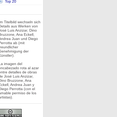
Top 20
Im Titelbild wechseln sich
Details aus Werken von
José Luis Anzizar, Dino
Bruzzone, Ana Eckell,
Andrea Juan und Diego
Perrotta ab (mit
freundlicher
Genehmigung der
Künstler).
La imagen del
encabezado rota al azar
entre detalles de obras
de José Luis Anzizar,
Dino Bruzzone, Ana
Eckell, Andrea Juan y
Diego Perrotta (con el
amable permiso de los
rtistas).