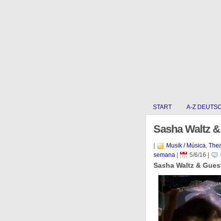
START
A-Z DEUTS
Sasha Waltz & 
|
Musik / Música
,
Thea
semana
|
5/6/16
|
Sasha Waltz & Guest