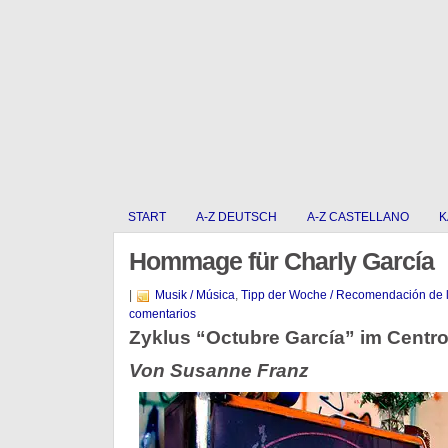
START
A-Z DEUTSCH
A-Z CASTELLANO
K
Hommage für Charly García
|
Musik / Música
,
Tipp der Woche / Recomendación de 
comentarios
Zyklus “Octubre García” im Centro
Von Susanne Franz