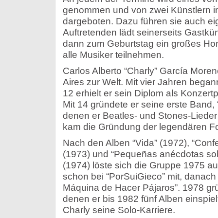
genommen und von zwei Künstlern in
dargeboten. Dazu führen sie auch eig
Auftretenden lädt seinerseits Gastkün
dann zum Geburtstag ein großes H
alle Musiker teilnehmen.
Carlos Alberto “Charly” García More
Aires zur Welt. Mit vier Jahren begann
12 erhielt er sein Diplom als Konzertp
Mit 14 gründete er seine erste Band, 
denen er Beatles- und Stones-Lieder 
kam die Gründung der legendären For
Nach den Alben “Vida” (1972), “Confe
(1973) und “Pequeñas anécdotas sobr
(1974) löste sich die Gruppe 1975 a
schon bei “PorSuiGieco” mit, danach 
Máquina de Hacer Pájaros”. 1978 grün
denen er bis 1982 fünf Alben einspiel
Charly seine Solo-Karriere.