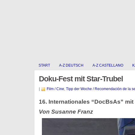
START
A-Z DEUTSCH
A-Z CASTELLANO
K
Doku-Fest mit Star-Trubel
|
Film / Cine
,
Tipp der Woche / Recomendación de la 
16. Internationales “DocBsAs” mit 
Von Susanne Franz