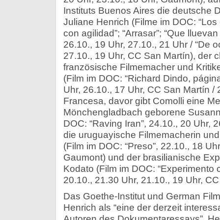
Instituts Buenos Aires die deutsche
Juliane Henrich (Filme im DOC: “Lo
con agilidad”; “Arrasar”; “Que lluevan
26.10., 19 Uhr, 27.10., 21 Uhr / “De o
27.10., 19 Uhr, CC San Martín), der 
französische Filmemacher und Kritik
(Film im DOC: “Richard Dindo, página
Uhr, 26.10., 17 Uhr, CC San Martín / 
Francesa, davor gibt Comolli eine Mei
Mönchengladbach geborene Susanne
DOC: “Raving Iran”, 24.10., 20 Uhr, 
die uruguayische Filmemacherin und
(Film im DOC: “Preso”, 22.10., 18 Uhr
Gaumont) und der brasilianische Expe
Kodato (Film im DOC: “Experimento co
20.10., 21.30 Uhr, 21.10., 19 Uhr, CC
Das Goethe-Institut und German Film
Henrich als “eine der derzeit intere
Autoren des Dokumentaressays”. Henr