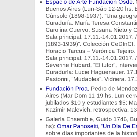
Espacio de Arte Fundación Osde
,
Buenos Aires (Lun-Sáb 12-20 hs. En
Cúnsolo (1898-1937), “Una geografía
Curaduría: María Teresa Constanti
Carolina Cuervo, Susana Nieto y Ga
Sala principal. 17.11.-14.01.2017. 
(1893-1939)”. Colección CeDInCI. 
Horacio Tarcus – Verónica Tejeiro. 
Sala principal. 17.11.-14.01.2017. / 
Séverine Hubard, “El tutor”, interve
Curaduría: Lucie Haguenauer. 17.1
Pastorini, “Mudables”. Vidriera. 17
Fundación Proa
, Pedro de Mendo
Aires (Mar-Dom 11-19 hs, Lun cerr
jubilados $10 y estudiantes $5; Mar
Kazimir Malevich, retrospectiva. 13
Galería Ensemble, Guido 1746, Bu
hs):
Omar Panosetti
,
“Un Día De E
sobre días importantes de la histor