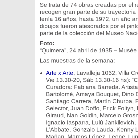
Se trata de 74 obras creadas por el r
recogen gran parte de su trayectoria 
tenía 16 años, hasta 1972, un año a
dibujos fueron atesorados por el pint
parte de la colección del Museo Naci
Foto:
“Quimera”, 24 abril de 1935 – Musée
Las muestras de la semana:
Arte x Arte
, Lavalleja 1062, Villa 
Vie 13.30-20, Sáb 13.30-16 hs): “
Curadora: Fabiana Barreda. Artistas
Bartolomé, Amaya Bouquet, Dino B
Santiago Carrera, Martín Churba, 
Selector, Juan Doffo, Erick Foltyn
Giraud, Nan Goldin, Marcelo Gros
Ignacio Iasparra, Lulú Jankilevich
L’Abbate, Gonzalo Lauda, Kenny 
Mañan, Marcos López, Leonel Lun