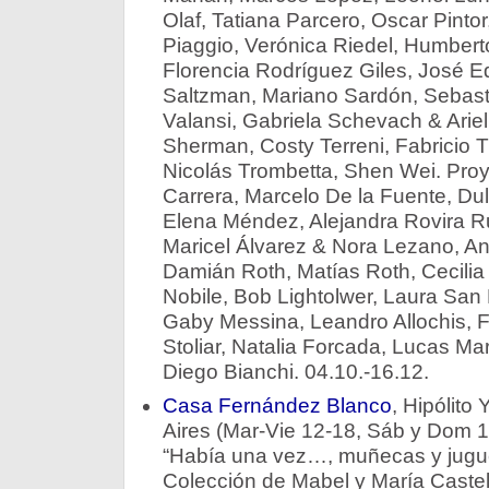
Olaf, Tatiana Parcero, Oscar Pint
Piaggio, Verónica Riedel, Humbert
Florencia Rodríguez Giles, José E
Saltzman, Mariano Sardón, Sebasti
Valansi, Gabriela Schevach & Ariel
Sherman, Costy Terreni, Fabricio Tr
Nicolás Trombetta, Shen Wei. Pro
Carrera, Marcelo De la Fuente, Du
Elena Méndez, Alejandra Rovira R
Maricel Álvarez & Nora Lezano, An
Damián Roth, Matías Roth, Cecilia 
Nobile, Bob Lightolwer, Laura San 
Gaby Messina, Leandro Allochis, 
Stoliar, Natalia Forcada, Lucas Mar
Diego Bianchi. 04.10.-16.12.
Casa Fernández Blanco
, Hipólito
Aires (Mar-Vie 12-18, Sáb y Dom 1
“Había una vez…, muñecas y jugu
Colección de Mabel y María Caste