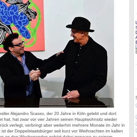
stler Alejandro Scasso, der 20 Jahre in Köln gelebt und dort
t hat, hat zwar vor vier Jahren seinen Hauptwohnsitz wieder
ück verlegt, verbringt aber weiterhin mehrere Monate im Jahr in
ist der Doppelstaatsbürger seit kurz vor Weihnachten im kalten
hren an den Wochenenden gehört dabei genauso zu seinem