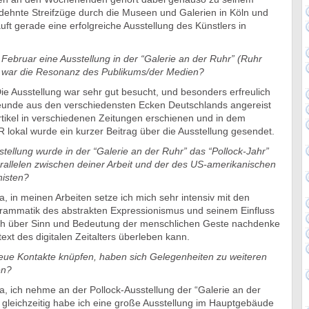
hnte Streifzüge durch die Museen und Galerien in Köln und
t gerade eine erfolgreiche Ausstellung des Künstlers in
Februar eine Ausstellung in der “Galerie an der Ruhr” (Ruhr
ie war die Resonanz des Publikums/der Medien?
ie Ausstellung war sehr gut besucht, und besonders erfreulich
reunde aus den verschiedensten Ecken Deutschlands angereist
Artikel in verschiedenen Zeitungen erschienen und in dem
okal wurde ein kurzer Beitrag über die Ausstellung gesendet.
stellung wurde in der “Galerie an der Ruhr” das “Pollock-Jahr”
arallelen zwischen deiner Arbeit und der des US-amerikanischen
nisten?
a, in meinen Arbeiten setze ich mich sehr intensiv mit den
ammatik des abstrakten Expressionismus und seinem Einfluss
ch über Sinn und Bedeutung der menschlichen Geste nachdenke
ext des digitalen Zeitalters überleben kann.
eue Kontakte knüpfen, haben sich Gelegenheiten zu weiteren
en?
a, ich nehme an der Pollock-Ausstellung der “Galerie an der
d gleichzeitig habe ich eine große Ausstellung im Hauptgebäude