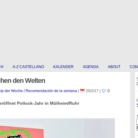
CH
A-Z CASTELLANO
KALENDER
AGENDA
ABOUT
CON
chen den Welten
pp der Woche / Recomendación de la semana
|
20/2/17
|
0
eröffnet Pollock-Jahr in Mülheim/Ruhr