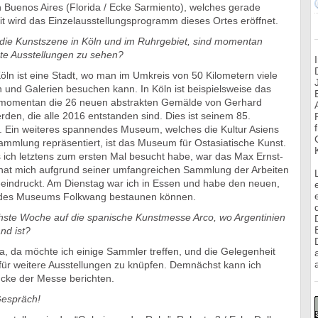
 Buenos Aires (Florida / Ecke Sarmiento), welches gerade
t wird das Einzelausstellungsprogramm dieses Ortes eröffnet.
r die Kunstszene in Köln und im Ruhrgebiet, sind momentan
te Ausstellungen zu sehen?
öln ist eine Stadt, wo man im Umkreis von 50 Kilometern viele
und Galerien besuchen kann. In Köln ist beispielsweise das
omentan die 26 neuen abstrakten Gemälde von Gerhard
erden, die alle 2016 entstanden sind. Dies ist seinem 85.
 Ein weiteres spannendes Museum, welches die Kultur Asiens
ammlung repräsentiert, ist das Museum für Ostasiatische Kunst.
ich letztens zum ersten Mal besucht habe, war das Max Ernst-
hat mich aufgrund seiner umfangreichen Sammlung der Arbeiten
eeindruckt. Am Dienstag war ich in Essen und habe den neuen,
 des Museums Folkwang bestaunen können.
hste Woche auf die spanische Kunstmesse Arco, wo Argentinien
nd ist?
a, da möchte ich einige Sammler treffen, und die Gelegenheit
a
für weitere Ausstellungen zu knüpfen. Demnächst kann ich
ücke der Messe berichten.
Gespräch!