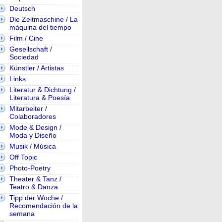
Deutsch
Die Zeitmaschine / La
máquina del tiempo
Film / Cine
Gesellschaft /
Sociedad
Künstler / Artistas
Links
Literatur & Dichtung /
Literatura & Poesía
Mitarbeiter /
Colaboradores
Mode & Design /
Moda y Diseño
Musik / Música
Off Topic
Photo-Poetry
Theater & Tanz /
Teatro & Danza
Tipp der Woche /
Recomendación de la
semana