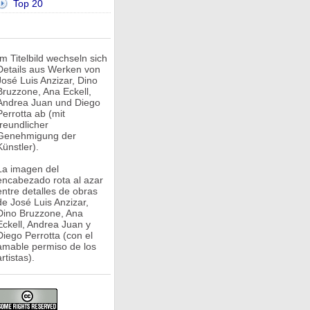
Top 20
Im Titelbild wechseln sich
Details aus Werken von
José Luis Anzizar, Dino
Bruzzone, Ana Eckell,
Andrea Juan und Diego
Perrotta ab (mit
freundlicher
Genehmigung der
Künstler).
La imagen del
encabezado rota al azar
entre detalles de obras
de José Luis Anzizar,
Dino Bruzzone, Ana
Eckell, Andrea Juan y
Diego Perrotta (con el
amable permiso de los
rtistas).