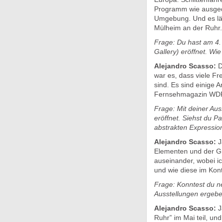
Programm wie ausgede
Umgebung. Und es läuf
Mülheim an der Ruhr.
Frage: Du hast am 4. 
Gallery) eröffnet. W
Alejandro Scasso:
D
war es, dass viele F
sind. Es sind einige 
Fernsehmagazin WDR l
Frage: Mit deiner Aus
eröffnet. Siehst du P
abstrakten Expressio
Alejandro Scasso:
J
Elementen und der Gr
auseinander, wobei i
und wie diese im Kont
Frage: Konntest du n
Ausstellungen ergeb
Alejandro Scasso:
J
Ruhr” im Mai teil, un