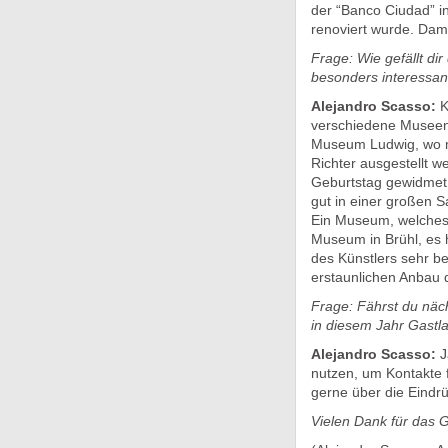
der “Banco Ciudad” in
renoviert wurde. Dami
Frage: Wie gefällt di
besonders interessan
Alejandro Scasso:
K
verschiedene Museen 
Museum Ludwig, wo m
Richter ausgestellt w
Geburtstag gewidmet.
gut in einer großen S
Ein Museum, welches 
Museum in Brühl, es 
des Künstlers sehr b
erstaunlichen Anbau
Frage: Fährst du näc
in diesem Jahr Gastla
Alejandro Scasso:
J
nutzen, um Kontakte 
gerne über die Eindr
Vielen Dank für das 