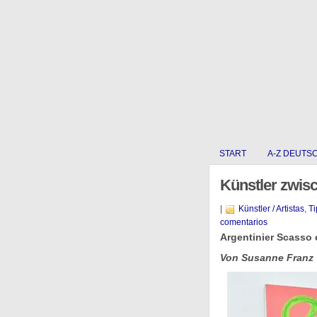
START
A-Z DEUTS
Künstler zwis
|
Künstler / Artistas
,
Ti
comentarios
Argentinier Scasso 
Von Susanne Franz