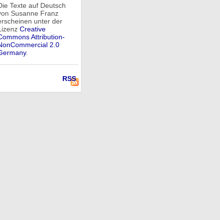
Die Texte auf Deutsch
von Susanne Franz
erscheinen unter der
Lizenz
Creative
Commons Attribution-
NonCommercial 2.0
Germany
.
RSS